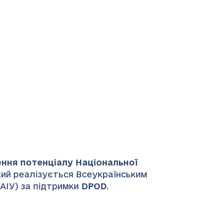
ення потенціалу Національної
який реалізується Всеукраїнським
НАІУ) за підтримки
DPOD
.