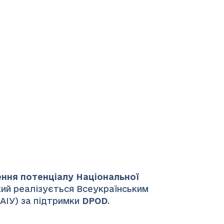
ення потенціалу Національної
який реалізується Всеукраїнським
НАІУ) за підтримки
DPOD
.