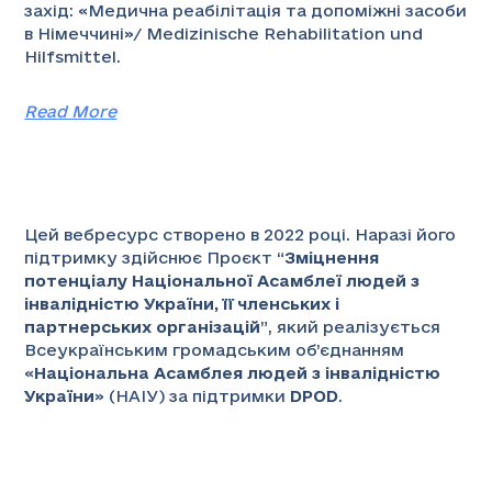
захід: «Медична реабілітація та допоміжні засоби
в Німеччині»/ Medizinische Rehabilitation und
Hilfsmittel.
Read More
Цей вебресурс створено в 2022 році. Наразі його
підтримку здійснює Проєкт “
Зміцнення
потенціалу Національної Асамблеї людей з
інвалідністю України, її членських і
партнерських організацій
”
, який реалізується
Всеукраїнським громадським об’єднанням
«
Національна Асамблея людей з інвалідністю
України
» (НАІУ) за підтримки
DPOD
.