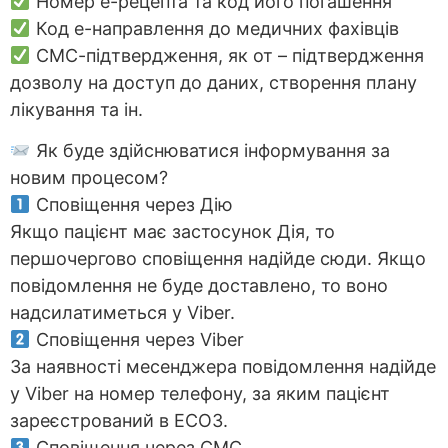
Номер е-рецепта та код його погашення
Код е-направлення до медичних фахівців
СМС-підтвердження, як от – підтвердження
дозволу на доступ до даних, створення плану
лікування та ін.
Як буде здійснюватися інформування за
новим процесом?
Сповіщення через Дію
Якщо пацієнт має застосунок Дія, то
першочергово сповіщення надійде сюди. Якщо
повідомлення не буде доставлено, то воно
надсилатиметься у Viber.
Сповіщення через Viber
За наявності месенджера повідомлення надійде
у Viber на номер телефону, за яким пацієнт
зареєстрований в ЕСОЗ.
Сповіщення через СМС.