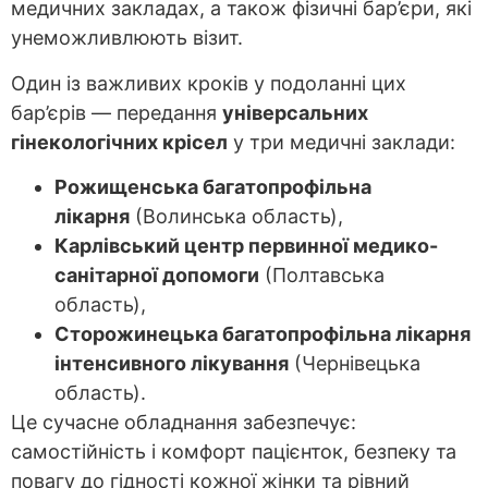
медичних закладах, а також фізичні бар’єри, які
унеможливлюють візит.
Один із важливих кроків у подоланні цих
бар’єрів — передання
універсальних
гінекологічних крісел
у три медичні заклади:
Рожищенська багатопрофільна
лікарня
(Волинська область),
Карлівський центр первинної медико-
санітарної допомоги
(Полтавська
область),
Сторожинецька багатопрофільна лікарня
інтенсивного лікування
(Чернівецька
область).
Це сучасне обладнання забезпечує:
cамостійність і комфорт пацієнток, безпеку та
повагу до гідності кожної жінки та рівний