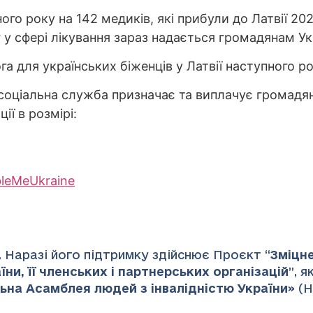
о року на 142 медиків, які прибули до Латвії 202
 сфері лікування зараз надається громадянам Укра
а для українських біженців у Латвії наступного ро
соціальна служба призначає та виплачує громадяна
ії в розмірі:
bleMe
Ukraine
 Наразі його підтримку здійснює Проєкт “
Зміцн
ни, її членських і партнерських організацій
”
, 
ьна Асамблея людей з інвалідністю України
» (