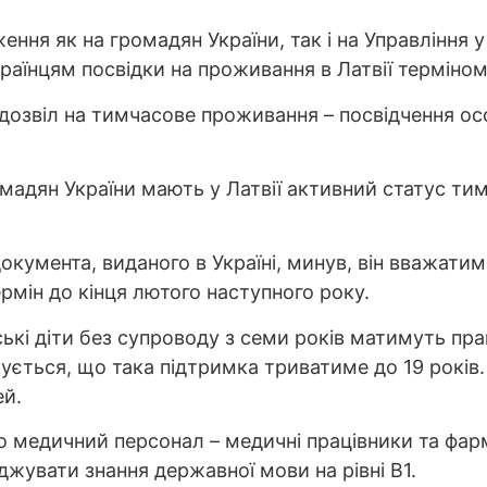
ння як на громадян України, так і на Управління у
раїнцям посвідки на проживання в Латвії терміном
дозвіл на тимчасове проживання – посвідчення ос
мадян України мають у Латвії активний статус тим
документа, виданого в Україні, минув, він вважати
рмін до кінця лютого наступного року.
ькі діти без супроводу з семи років матимуть пра
кується, що така підтримка триватиме до 19 років
ей.
 медичний персонал – медичні працівники та фарм
рджувати знання державної мови на рівні В1.