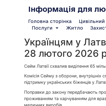
содержимому
Інформація для люд
Головна сторінка
Цивільний
Послуги
Житло
Захис
Українцям у Лат
28 лютого 2026 
Сейм Латвії схвалив виділення 65 міль
Комісія Сейму з оборони, внутрішніх с
підтримку українських біженців у Латв
Поправки до закону передбачають прод
проживанням та харчуванням для вразл
медичних виробів.