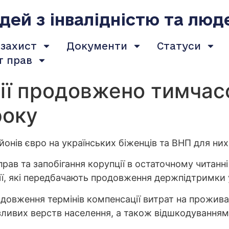
ей з інвалідністю та люд
 захист
Документи
Статуси
т прав
вії продовжено тимчас
року
йонів євро на українських біженців та ВНП для них
прав та запобігання корупції в остаточному читанн
ії, які передбачають продовження держпідтримки у
овження термінів компенсації витрат на прожива
ивих верств населення, а також відшкодуванням в