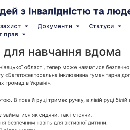
ей з інвалідністю та люд
 захист
Документи
Статуси
т прав
и для навчання вдома
рнівецької області, тепер може навчатися безпечн
ту «Багатосекторальна інклюзивна гуманітарна доп
х громад в Україні».
 займатися як сидячи, так і стоячи.
ня безпечним навіть для активної дитини.