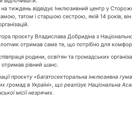
й відпочивати.
і на тиждень відвідує Інклюзивний центр у Сторож
мамою, татом і старшою сестрою, якій 14 років, в
рганізацій.
ора проєкту Владислава Добридіна з Національної
 хлопчик отримав саме те, що потрібно для комфор
співпраця родини, освітян та громадських організац
 отримав рівний шанс.
ації проєкту «Багатосекторальна інклюзивна гуман
х громад в Україні», що реалізує Національна Аса
ької місії незрячих.