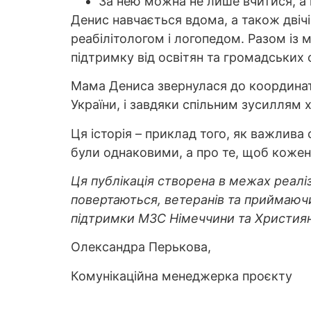
За нею можна не лише вчитися, а 
Денис навчається вдома, а також двіч
реабілітологом і логопедом. Разом із 
підтримку від освітян та громадських о
Мама Дениса звернулася до координат
України, і завдяки спільним зусиллям
Ця історія – приклад того, як важлива 
були однаковими, а про те, щоб кожен
Ця публікація створена в межах реаліз
повертаються, ветеранів та приймаючи
підтримки МЗС Німеччини та Християнс
Олександра Перькова,
Комунікаційна менеджерка проєкту