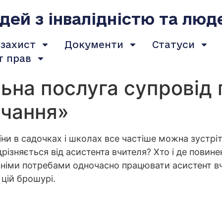
ей з інвалідністю та люд
 захист
Документи
Статуси
т прав
на послуга супровід 
вчання»
їни в садочках і школах все частіше можна зустрі
ідрізняється від асистента вчителя? Хто і де пови
іми потребами одночасно працювати асистент вчит
 цій брошурі.