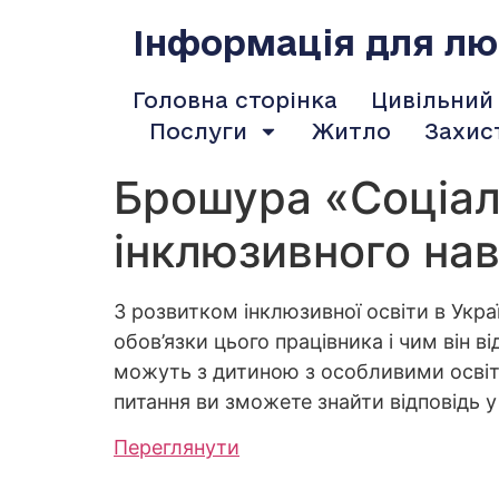
содержимому
Інформація для люд
Головна сторінка
Цивільний
Послуги
Житло
Захис
Брошура «Соціаль
інклюзивного на
З розвитком інклюзивної освіти в Укра
обов’язки цього працівника і чим він в
можуть з дитиною з особливими освітн
питання ви зможете знайти відповідь у
Переглянути