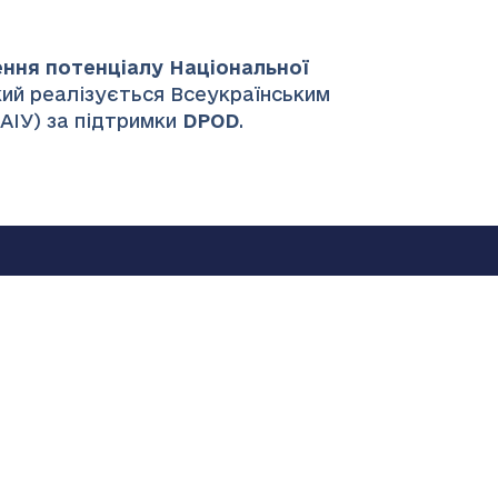
ення потенціалу Національної
який реалізується Всеукраїнським
НАІУ) за підтримки
DPOD
.