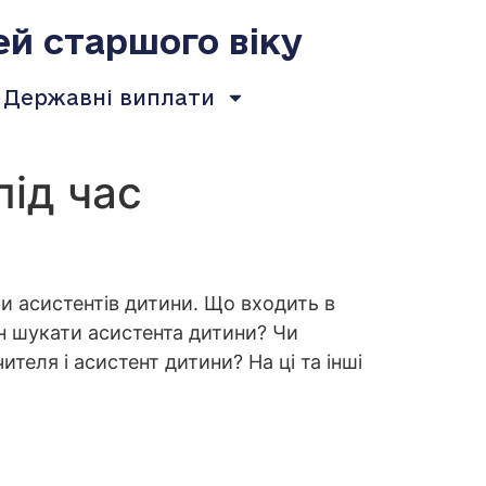
ей старшого віку
Державні виплати
під час
ти асистентів дитини. Що входить в
нен шукати асистента дитини? Чи
еля і асистент дитини? На ці та інші