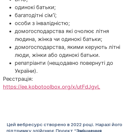
одинокі батьки;
багатодітні сімʼї;
особи з інвалідністю;
домогосподарства які очолює літня
людина, жінка чи одинокі батьки;
домогосподарства, якими керують літні
люди, жінки або одинокі батьки.
репатріанти (нещодавно повернуті до
України).
Реєстрація:
https://ee.kobotoolbox.org/x/utFdJgvL
Цей вебресурс створено в 2022 році. Наразі його
підтримку здійснює Проєкт “
Зміцнення