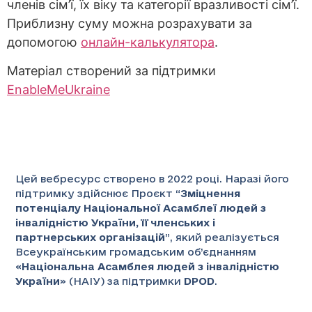
членів сім’ї, їх віку та категорії вразливості сім’ї.
Приблизну суму можна розрахувати за
допомогою
онлайн-калькулятора
.
Матеріал створений за підтримки
EnableMe
Ukraine
Цей вебресурс створено в 2022 році. Наразі його
підтримку здійснює Проєкт “
Зміцнення
потенціалу Національної Асамблеї людей з
інвалідністю України, її членських і
партнерських організацій
”
, який реалізується
Всеукраїнським громадським об’єднанням
«
Національна Асамблея людей з інвалідністю
України
» (НАІУ) за підтримки
DPOD
.