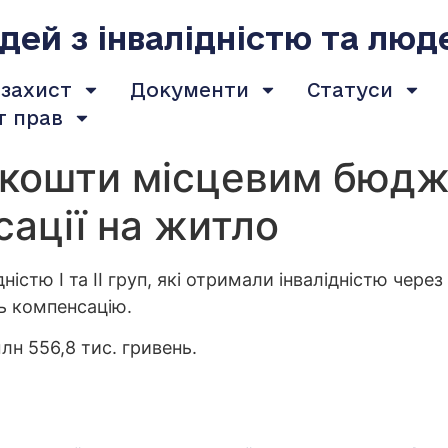
ей з інвалідністю та люд
 захист
Документи
Статуси
т прав
 кошти місцевим бюдж
сації на житло
дністю І та ІІ груп, які отримали інвалідністю чере
ь компенсацію.
лн 556,8 тис. гривень.