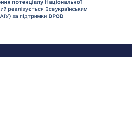
ення потенціалу Національної
який реалізується Всеукраїнським
НАІУ) за підтримки
DPOD
.