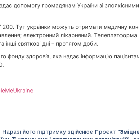
) надає допомогу громадянам України зі злоякісни
7 200. Тут українки можуть отримати медичну конс
влення; електронний лікарняний. Телеплатформа F
 та інші святкові дні – протягом доби.
ого фонду здоров’я, яка надає інформацію пацієнт
0.
bleMe
Ukraine
 Наразі його підтримку здійснює Проєкт “
Зміцн