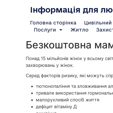
содержимому
Інформація для люд
Головна сторінка
Цивільний
Послуги
Житло
Захис
Безкоштовна мам
Понад 15 мільйонів жінок у всьому сві
захворювань у жінок.
Серед факторів ризику, які можуть сп
тютюнопаління та зловживання а
тривале використання гормональн
малорухливий спосіб життя
дефіцит вітаміну Д