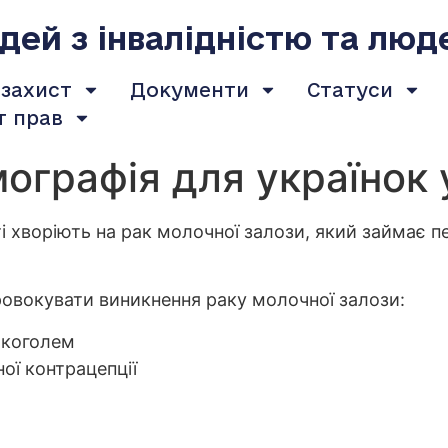
ей з інвалідністю та люд
 захист
Документи
Статуси
т прав
ографія для українок 
ті хворіють на рак молочної залози, який займає 
ровокувати виникнення раку молочної залози:
лкоголем
ої контрацепції