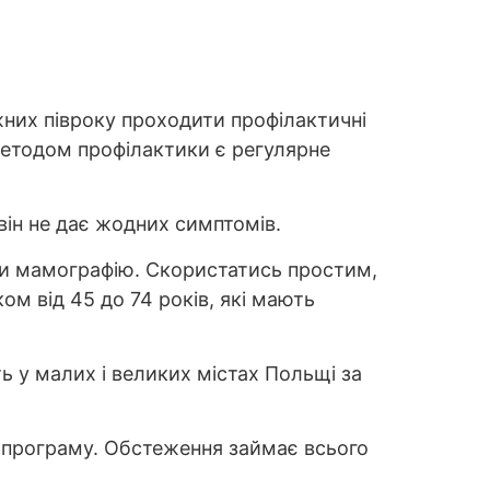
них півроку проходити профілактичні
методом профілактики є регулярне
він не дає жодних симптомів.
ти мамографію. Скористатись простим,
м від 45 до 74 років, які мають
 у малих і великих містах Польщі за
є програму. Обстеження займає всього