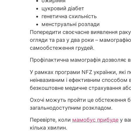
ожиріння
цукровий діабет
генетична схильність
менструальні розлади
Попередити своєчасне виявлення раку
огляди та раз у два роки – мамографі
самообстеження грудей.
Профілактична мамографія дозволяє вия
У рамках програми NFZ українки, які
неінвазивним і ефективним способом в
безкоштовне медичне страхування або
Охочі можуть пройти це обстеження бе
загальнодоступним розкладом.
Перевірте, коли
мамобус
прибуде
у ва
кілька хвилин.