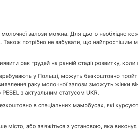
 молочної залози можна. Для цього необхідно кож
ю. Також потрібно не забувати, що найпростішим 
вити рак грудей на ранній стадії розвитку, коли 
 перебувають у Польщі, можуть безкоштовно прой
иявлення раку молочної залози зможуть жінки віко
 PESEL з актуальним статусом UKR.
зкоштовно в спеціальних мамобусах, які курсують
ше місто, або зв’яжіться з установою, яка викону