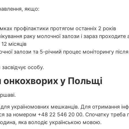
равлення, якщо:
мках профілактики протягом останніх 2 років
 лікування раку молочної залози і зараз проходите
12 місяців
чної залози та 5-річний процес моніторингу після
 засвідчує особу.
я
онкохворих
у Польщі
аршаві.
нія для україномовних мешканців. Для отримання ін
я за номером +48 22 546 20 00. Спочатку треба 
юдина, яка володіє українською мовою.