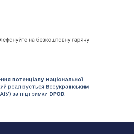
лефонуйте на безкоштовну гарячу
ення потенціалу Національної
який реалізується Всеукраїнським
НАІУ) за підтримки
DPOD
.