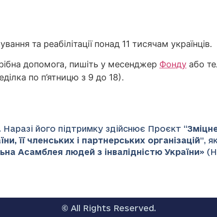
вання та реабілітації понад 11 тисячам українців.
трібна допомога, пишіть у месенджер
Фонду
або те
еділка по п’ятницю з 9 до 18).
 Наразі його підтримку здійснює Проєкт “
Зміцн
ни, її членських і партнерських організацій
”
, 
ьна Асамблея людей з інвалідністю України
» (
© All Rights Reserved.