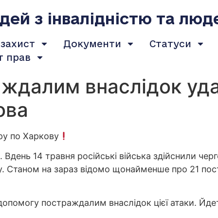
ей з інвалідністю та люд
 захист
Документи
Статуси
т прав
ждалим внаслідок уда
ова
ру по Харкову
. Вдень 14 травня російські війська здійснили че
у. Станом на зараз відомо щонайменше про 21 пос
допомогу постраждалим внаслідок цієї атаки. Йде