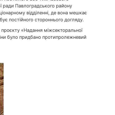
ої ради Павлоградського району
ціонарному відділенні, де вона мешкає
бує постійного стороннього догляду.
х проєкту «Надання міжсекторальної
оніни було придбано протипролежневий