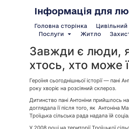
содержимому
Інформація для люд
Головна сторінка
Цивільний
Послуги
Житло
Захис
Завжди є люди, я
хтось, хто може ї
Героїня сьогоднішньої історії — пані А
року хворіє на розсіяний склероз.
Дитинство пані Антоніни прийшлось на в
доглядала її після того, як Антоніна 
Троїцька сільська рада надала їй соці
У 2008 році на території Троїцької сіл