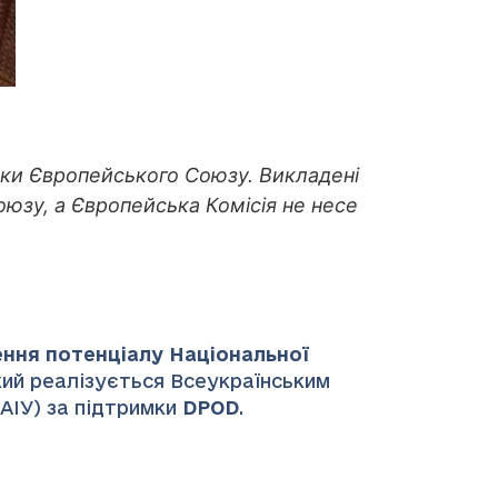
имки Європейського Союзу. Викладені
оюзу, а Європейська Комісія не несе
ення потенціалу Національної
який реалізується Всеукраїнським
НАІУ) за підтримки
DPOD
.