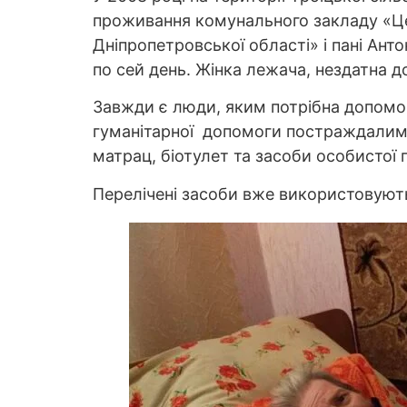
проживання комунального закладу «Цен
Дніпропетровської області» і пані Ант
по сей день. Жінка лежача, нездатна 
Завжди є люди, яким потрібна допомог
гуманітарної допомоги постраждалим в
матрац, біотулет та засоби особистої гі
Перелічені засоби вже використовують