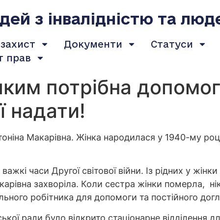
ей з інвалідністю та люд
 захист
Документи
Статуси
т прав
ким потрібна допомог
ї надати!
нтоніна Макарівна. Жінка народилася у 1940-му роц
ажкі часи Другої світової війни. Із рідних у жінк
Макарівна захворіла. Коли сестра жінки померла, н
ального робітника для допомоги та постійного догл
ьської ради було відкрито стаціонарне відділення 