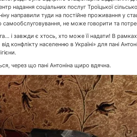
тр надання соціальних послуг Троїцької сільськ
оніну направили туди на постійне проживання у ста
до самообслуговування, не може говорити та потре
а… і завжди є хтось, хто може її надати! В рамка
ід конфлікту населенню в Україні» для пані Ант
гієни.
ся, через що пані Антоніна щиро вдячна.