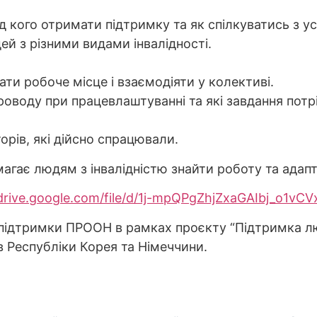
ід кого отримати підтримку та як спілкуватись з 
й з різними видами інвалідності.
ати робоче місце і взаємодіяти у колективі.
роводу при працевлаштуванні та які завдання потр
вторів, які дійсно спрацювали.
омагає людям з інвалідністю знайти роботу та адап
/drive.google.com/file/d/1j-mpQPgZhjZxaGAIbj_o1vC
 підтримки ПРООН в рамках проєкту “Підтримка л
в Республіки Корея та Німеччини.