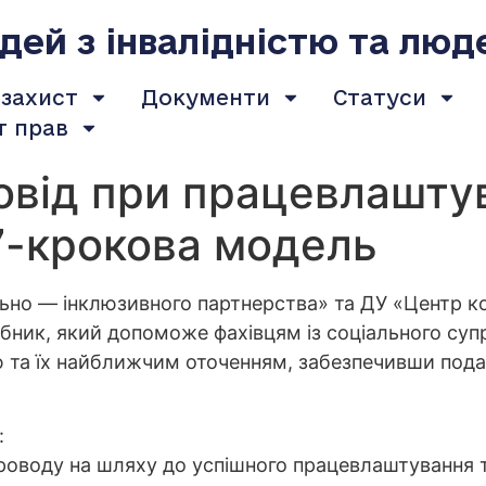
ей з інвалідністю та люд
 захист
Документи
Статуси
т прав
овід при працевлаштув
 7-крокова модель
ьно — інклюзивного партнерства» та ДУ «Центр ком
ібник, який допоможе фахівцям із соціального су
ю та їх найближчим оточенням, забезпечивши под
:
проводу на шляху до успішного працевлаштування та