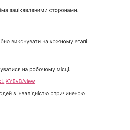
усіма зацікавленими сторонами.
ібно виконувати на кожному етапі
туватися на робочому місці.
VxLjKY8vB/view
юдей з інвалідністю спричиненою