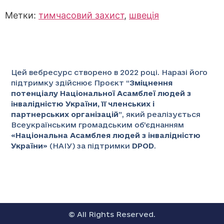
Метки:
тимчасовий захист
,
швеція
Цей вебресурс створено в 2022 році. Наразі його
підтримку здійснює Проєкт “
Зміцнення
потенціалу Національної Асамблеї людей з
інвалідністю України, її членських і
партнерських організацій
”
, який реалізується
Всеукраїнським громадським об’єднанням
«
Національна Асамблея людей з інвалідністю
України
» (НАІУ) за підтримки
DPOD
.
© All Rights Reserved.