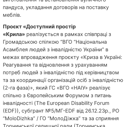
пандуса, укладання договорів на поставку
меблів.
Проєкт «Доступний простір
«Крила»
реалізується в рамках співпраці з
Громадською спілкою “ВГО “Національна
Асамблея людей з інвалідністю України” в
межах впровадження проєкту «Криза в Україні:
Реагування та відновлення з урахуванням
потреб людей з інвалідністю під керівництвом
та за координації організацій осіб з інвалідністю
(2-га фаза)», який ГС «ВГО «НАІУ» реалізує
спільно з Європейським Форумом з питань
інвалідності (The European Disability Forum
(EDF)), субгрант №5/МГ-EDF від 26.12.23р., РО
“MoloDizhka” / ГО “МолоДіжка” та за сприяння
Торчинської селищної ради (Торчинська