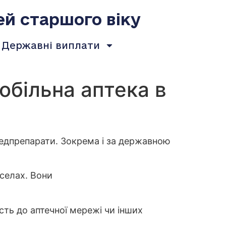
ей старшого віку
Державні виплати
більна аптека в
медпрепарати. Зокрема і за державною
 селах. Вони
ть до аптечної мережі чи інших