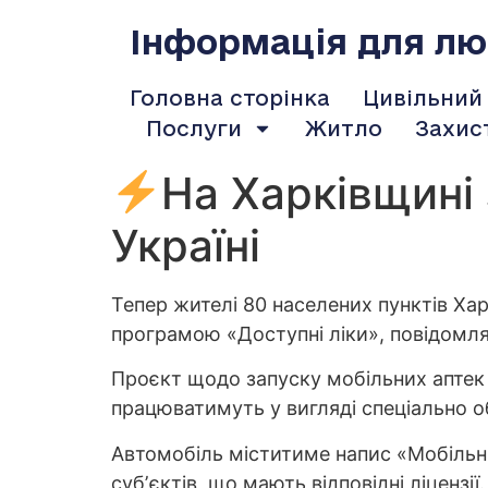
содержимому
Інформація для люд
Головна сторінка
Цивільний
Послуги
Житло
Захис
На Харківщині
Україні
Тепер жителі 80 населених пунктів Ха
програмою «Доступні ліки», повідомл
Проєкт щодо запуску мобільних аптек м
працюватимуть у вигляді спеціально о
Автомобіль міститиме напис «Мобільни
субʼєктів, що мають відповідні ліцензії.