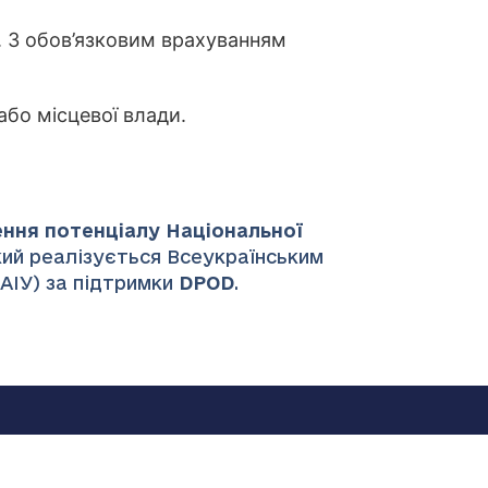
. З обов’язковим врахуванням
або місцевої влади.
ення потенціалу Національної
який реалізується Всеукраїнським
НАІУ) за підтримки
DPOD
.