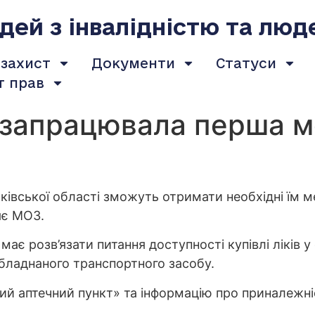
ей з інвалідністю та люд
 захист
Документи
Статуси
т прав
 запрацювала перша мо
рківської області зможуть отримати необхідні їм 
яє МОЗ.
ає розв’язати питання доступності купівлі ліків у
бладнаного транспортного засобу.
й аптечний пункт» та інформацію про приналежніс