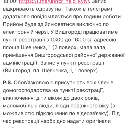
18:00:
https://t.me/unhcr_help_kyiv/
. Запис
відкривають одразу на . Також в телеграмі
додатково повідомляється про години роботи.
Прийом буде здійснюватися виключно по
електронній черзі. У Вишгороді працюватиме
пункт реєстрації з 10:00 до 16:00 за адресою:
площа Шевченка, 1 (2 поверх, мала зала,
приміщення Вишгородської районної державної
адміністрації). Запис у пункті реєстрації
(Вишгород, пл. Шевченка, 1, 1 поверх).
P.S.
Обов’язковою є присутність всіх членів
домогосподарства на пункті реєстрації,
виключення: діти віком до двох років,
маломобільні люди, люди поважного віку (з
можливістю підключення по відеозв’язку). Під
час реєстрації необхідно надати оригінали