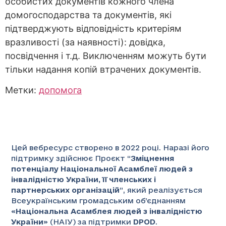
особистих документів кожного члена
домогосподарства та документів, які
підтверджують відповідність критеріям
вразливості (за наявності): довідка,
посвідчення і т.д. Виключенням можуть бути
тільки надання копій втрачених документів.
Метки:
допомога
Цей вебресурс створено в 2022 році. Наразі його
підтримку здійснює Проєкт “
Зміцнення
потенціалу Національної Асамблеї людей з
інвалідністю України, її членських і
партнерських організацій
”
, який реалізується
Всеукраїнським громадським об’єднанням
«
Національна Асамблея людей з інвалідністю
України
» (НАІУ) за підтримки
DPOD
.