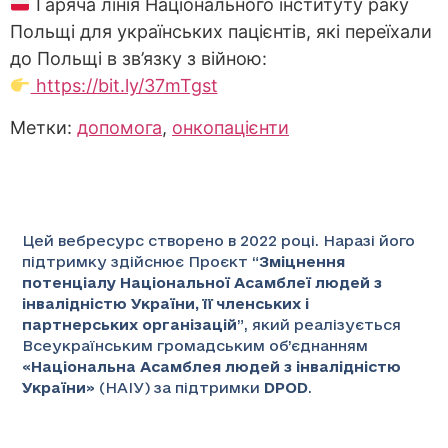
Гаряча лінія Національного інституту раку
Польщі для українських пацієнтів, які переїхали
до Польщі в зв’язку з війною:
https://bit.ly/37mTgst
Метки:
допомога
,
онкопацієнти
Цей вебресурс створено в 2022 році. Наразі його
підтримку здійснює Проєкт “
Зміцнення
потенціалу Національної Асамблеї людей з
інвалідністю України, її членських і
партнерських організацій
”
, який реалізується
Всеукраїнським громадським об’єднанням
«
Національна Асамблея людей з інвалідністю
України
» (НАІУ) за підтримки
DPOD
.