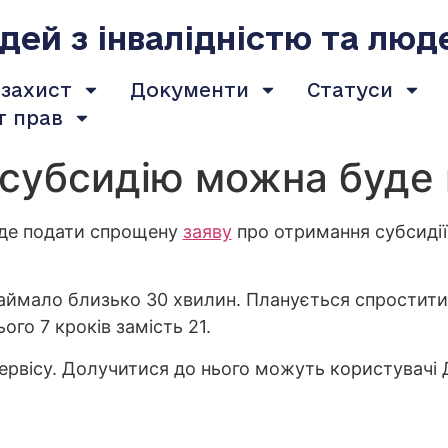
ей з інвалідністю та люд
 захист
Документи
Статуси
т прав
субсидію можна буде 
уде подати спрощену
заяву
про отримання субсидії 
займало близько 30 хвилин. Планується спростит
ого 7 кроків замість 21.
ервісу. Долучитися до нього можуть користувачі Ді
;