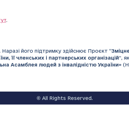
тут
.
 Наразі його підтримку здійснює Проєкт “
Зміцн
ни, її членських і партнерських організацій
”
, 
ьна Асамблея людей з інвалідністю України
» (
© All Rights Reserved.