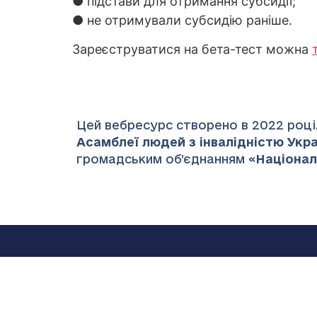
● підстави для отримання субсидії;
● не отримували субсидію раніше.
Зареєструватися на бета-тест можна
Цей вебресурс створено в 2022 році.
Асамблеї людей з інвалідністю Украї
громадським об’єднанням «
Націонал