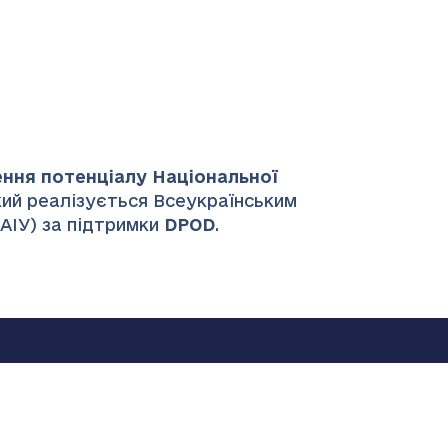
ення потенціалу Національної
який реалізується Всеукраїнським
НАІУ) за підтримки
DPOD
.