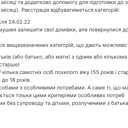
місяці та додатково допомогу для підготовки до з
ісяці). Реєстрація відбуватиметься категорій:
сля 24.02.22
имушені залишити свої домівки, але повернулися д
усіх вищезазначених категорій, що дають можливіс
ьків (або батько, або мати) з одним або кількома 
 старше)
кілька самотніх осіб похилого віку (55 років і ст
 до 18 років
собами з особливими потребами. А саме ті, що мают
ється тільки цими критеріями особливих потреб
тьми без супроводу та дітьми, розлученими з бать