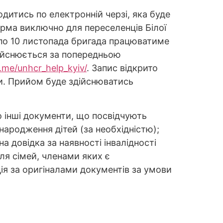
одитись по електронній черзі, яка буде
орма виключно для переселенців Білої
 по 10 листопада бригада працюватиме
здійснюється за попередньою
t.me/unhcr_help_kyiv/
. Запис відкрито
и. Прийом буде здійснюватись
о інші документи, що посвідчують
 народження дітей (за необхідністю);
а довідка за наявності інвалідності
ля сімей, членами яких є
ія за оригіналами документів за умови