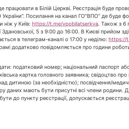
де працювати в Білій Церкві. Реєстрація буде пров
 України”. Посилання на канал ГО”ВПО” де буде ф
 ніж у Київ:
https://t.me/vpobilatserkva
. Також з 6
ії Здановської, 5 з 9:00 до 16:00. В Києві прийом 
ється в телеграм-каналі о 17:00 у неділю:
https://
грамі додатково повідомляється про години робот
дати: податковий номер; національний паспорт аб
нківська картка головного заявника; свідоцтво про
над дитиною (за необхідністю); посвідчення/медичн
ру даних мають бути присутні всі члени родини. Д
бути до пункту реєстрації, допускається реєстрац