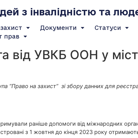
ей з інвалідністю та люд
 захист
Документи
Статуси
т прав
 від УВКБ ООН у міста
упа “Право на захист” зі збору данних для реєст
тримували раніше допомоги від міжнародних орган
стровані з 1 жовтня до кінця 2023 року отримають