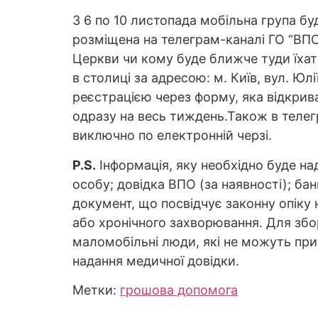
З 6 по 10 листопада мобільна група бу
розміщена на телеграм-каналі ГО “ВПО
Церкви чи кому буде ближче туди їхати
в столиці за адресою: м. Київ, вул. Юл
реєстрацією через форму, яка відкрива
одразу на весь тиждень.Також в теле
виключно по електронній черзі.
P.S.
Інформація, яку необхідно буде на
особу; довідка ВПО (за наявності); ба
документ, що посвідчує законну опіку 
або хронічного захворювання. Для збо
маломобільні люди, які не можуть при
надання медичної довідки.
Метки:
грошова допомога