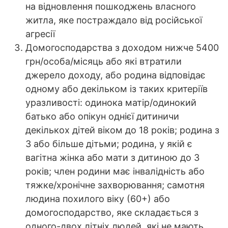
на відновлення пошкоджень власного
житла, яке постраждало від російської
агресії
Домогосподарства з доходом нижче 5400
грн/особа/місяць або які втратили
джерело доходу, або родина відповідає
одному або декільком із таких критеріїв
уразливості: одинока матір/одинокий
батько або опікун однієї дитиничи
декількох дітей віком до 18 років; родина з
3 або більше дітьми; родина, у якій є
вагітна жінка або мати з дитиною до 3
років; член родини має інвалідність або
тяжке/хронічне захворювання; самотня
людина похилого віку (60+) або
домогосподарство, яке складається з
одного-двох літніх людей, які не мають