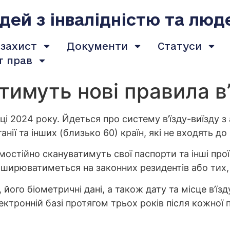
ей з інвалідністю та люд
 захист
Документи
Статуси
т прав
ятимуть нові правила в
нці 2024 року. Йдеться про систему в’їзду-виїзд
анії та інших (близько 60) країн, які не входять до 
остійно скануватимуть свої паспорти та інші про
оширюватиметься на законних резидентів або тих, 
його біометричні дані, а також дату та місце в’їзд
лектронній базі протягом трьох років після кожної 