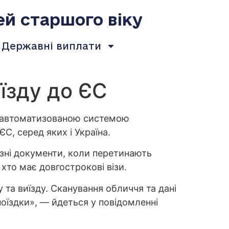
ей старшого віку
Державні виплати
’їзду до ЄС
у з автоматизованою системою
ЄС, серед яких і Україна.
їзні документи, коли перетинають
хто має довгострокові візи.
у та виїзду. Сканування обличчя та дані
поїздки», — йдеться у повідомленні