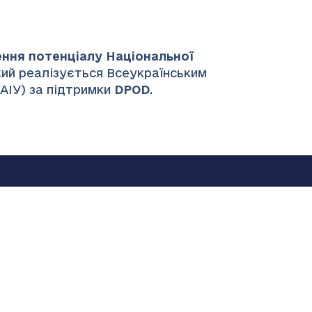
ення потенціалу Національної
який реалізується Всеукраїнським
НАІУ) за підтримки
DPOD
.