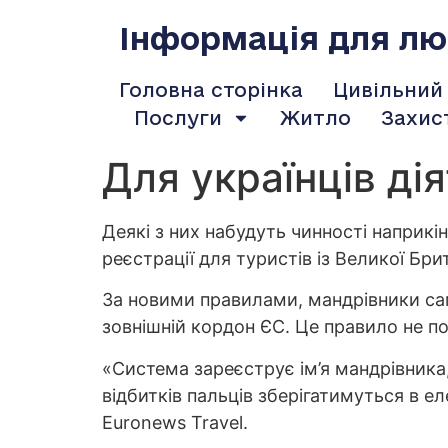
содержимому
Інформація для люд
Головна сторінка
Цивільний
Послуги
Житло
Захис
Для українців ді
Деякі з них набудуть чинності наприкі
реєстрації для туристів із Великої Брит
За новими правилами, мандрівники сам
зовнішній кордон ЄС. Це правило не п
«Система зареєструє ім’я мандрівника, 
відбитків пальців зберігатимуться в е
Euronews Travel.