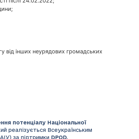
ті післі 24.02.2022;
дини;
у від інших неурядових громадських
ення потенціалу Національної
який реалізується Всеукраїнським
НАІУ) за підтримки
DPOD
.