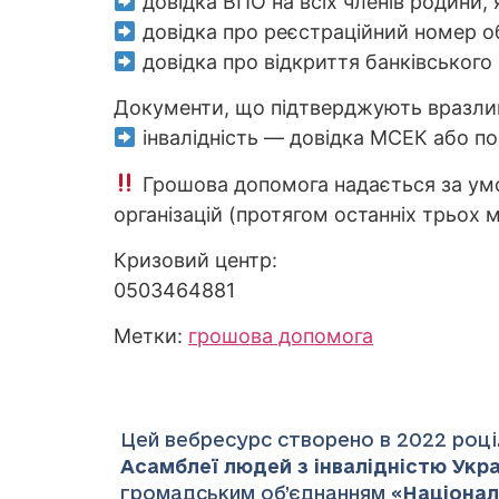
довідка ВПО на всіх членів родини, 
довідка про реєстраційний номер обл
довідка про відкриття банківського
Документи, що підтверджують вразлив
інвалідність — довідка МСЕК або пос
Грошова допомога надається за умо
організацій (протягом останніх трьох 
Кризовий центр:
0503464881
Метки:
грошова допомога
Цей вебресурс створено в 2022 році.
Асамблеї людей з інвалідністю Украї
громадським об’єднанням «
Націонал