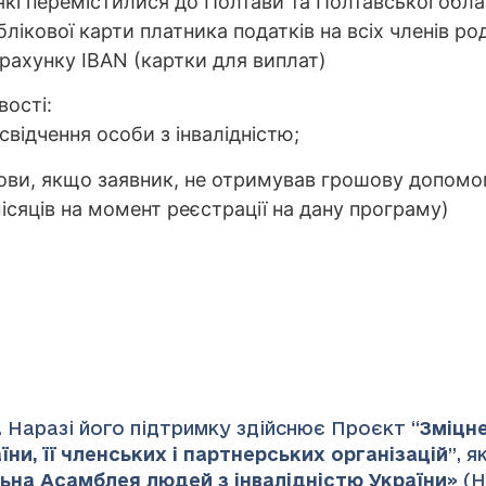
які перемістилися до Полтави та Полтавської облас
ікової карти платника податків на всіх членів ро
 рахунку IBAN (картки для виплат)
ості:
відчення особи з інвалідністю;
ви, якщо заявник, не отримував грошову допомог
місяців на момент реєстрації на дану програму)
 Наразі його підтримку здійснює Проєкт “
Зміцн
ни, її членських і партнерських організацій
”
, 
ьна Асамблея людей з інвалідністю України
» (