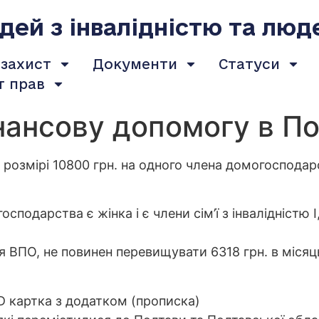
ей з інвалідністю та люд
 захист
Документи
Статуси
т прав
нансову допомогу в По
 розмірі 10800 грн. на одного члена домогосподар
сподарства є жінка і є члени сім’ї з інвалідністю І,
я ВПО, не повинен перевищувати 6318 грн. в місяць 
D картка з додатком (прописка)