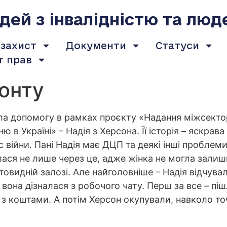
ей з інвалідністю та люд
 захист
Документи
Статуси
т прав
ронту
ала допомогу в рамках проєкту «Надання міжсекто
в Україні» – Надія з Херсона. Її історія – яскрав
с війни. Пані Надія має ДЦП та деякі інші пробле
ася не лише через це, адже жінка не могла залиш
видній залозі. Але найголовніше – Надія відчувала
она дізналася з робочого чату. Перш за все – пішл
з коштами. А потім Херсон окупували, навколо точ