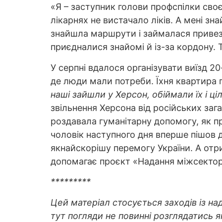
«Я – заступник голови профспілки своє
лікарнях не вистачало ліків. А мені зн
знайшла маршрути і займалася привезен
приєдналися знайомі й із-за кордону. 
У серпні вдалося організувати виїзд 
де люди мали потреби. Їхня квартира 
наші зайшли у Херсон, обіймали їх і ц
звільнення Херсона від російських заг
роздавала гуманітарну допомогу, як пр
чоловік наступного дня вперше пішов д
якнайскорішу перемогу України. А отри
допомагає проєкт «Надання міжсектора
*********
Цей матеріал стосується заходів із н
тут погляди не повинні розглядатись я