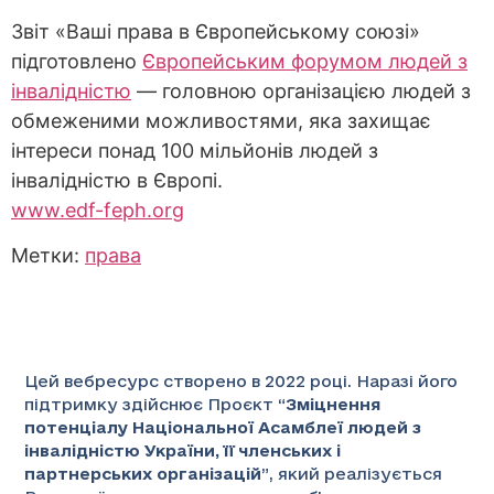
Звіт «Ваші права в Європейському союзі»
підготовлено
Європейським форумом людей з
інвалідністю
— головною організацією людей з
обмеженими можливостями, яка захищає
інтереси понад 100 мільйонів людей з
інвалідністю в Європі.
www.edf-feph.org
Метки:
права
Цей вебресурс створено в 2022 році. Наразі його
підтримку здійснює Проєкт “
Зміцнення
потенціалу Національної Асамблеї людей з
інвалідністю України, її членських і
партнерських організацій
”
, який реалізується