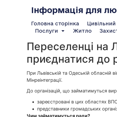
содержимому
Інформація для люд
Головна сторінка
Цивільний
Послуги
Житло
Захис
Переселенці на 
приєднатися до 
При Львівській та Одеській обласній в
Мінреінтеграції.
До організацій, що займатимуться ви
зареєстровані в цих областях ВПО
представники громадських організ
Чим займатимуться ради?