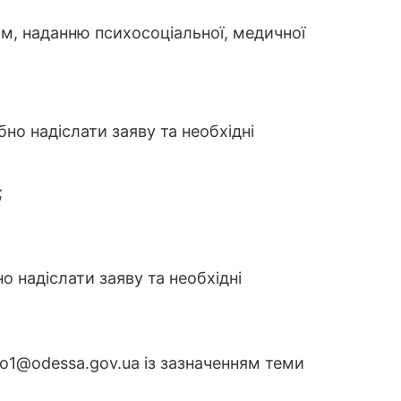
м, наданню психосоціальної, медичної
но надіслати заяву та необхідні
;
о надіслати заяву та необхідні
po1@odessa.gov.ua із зазначенням теми