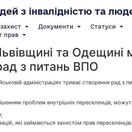
ей з інвалідністю та люд
 захист
Документи
Статуси
т прав
Львівщині та Одещині
рад з питань ВПО
ійськовій адміністраціях триває створення рад з 
рішенням проблем внутрішніх переселенців, можут
;
ацій, які займаються захистом прав переселенців