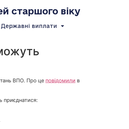
ей старшого віку
Державні виплати
 можуть
питань ВПО. Про це
повідомили
в
ь приєднатися:
.