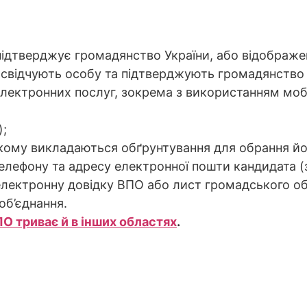
підтверджує громадянство України, або відображен
освідчують особу та підтверджують громадянство
лектронних послуг, зокрема з використанням мобі
);
якому викладаються обґрунтування для обрання йо
елефону та адресу електронної пошти кандидата (з
 електронну довідку ВПО або лист громадського о
об’єднання.
О триває й в інших областях
.