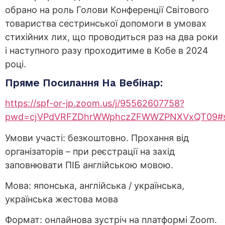
обрано на роль Голови Конференції Світового
товариства сестринської допомоги в умовах
стихійних лих, що проводиться раз на два роки
і наступного разу проходитиме в Кобе в 2024
році.
Пряме Посилання На Вебінар:
https://spf-or-jp.zoom.us/j/95562607758?
pwd=cjVPdVRFZDhrWWphczZFWWZPNXVxQT09#s
Умови участі: безкоштовно. Прохання від
організаторів – при реєстрації на захід
заповнювати ПІБ англійською мовою.
Мова: японська, англійська / українська,
українська жестова мова
Формат: онлайнова зустріч на платформі Zoom.