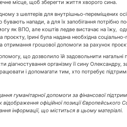
печне місце, щоб зберегти життя хворого сина.
дному з шелтерів для внутрішньо-переміщених осіб 
о бувають напади, а для їх запобігання потрібно по
у як ВПО, але коштів ледве вистачає на їжу, одя
 проєкту, Ірині була надана необхідна соціально-
 отримання грошової допомоги за рахунок проєк
опомогу, що дозволило їй задовольнити нагальні 
и діагностування організму її сину Олександру, з
рацювати і допомагати тим, хто потребує підтрим
адання гуманітарної допомоги за фінансової підтр
к відображення офіційної позиції Європейського С
ання інформації, що міститься в цьому матеріалі.