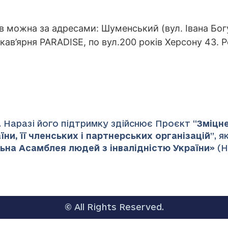
в можна за адресами: Шуменський (вул. Івана Бог
кав’ярня PARADISE, по вул.200 років Херсону 43. Ро
 Наразі його підтримку здійснює Проєкт “
Зміцн
ни, її членських і партнерських організацій
”
, 
ьна Асамблея людей з інвалідністю України
» (
© All Rights Reserved.