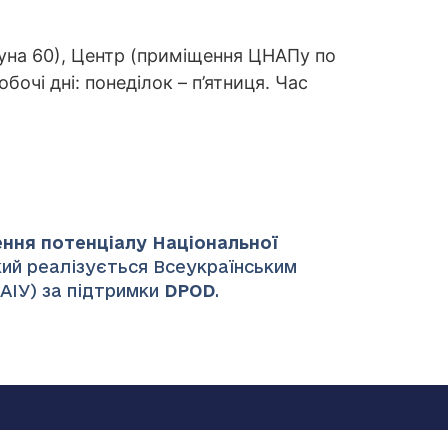
уна 60), Центр (приміщення ЦНАПу по
бочі дні: понеділок – п’ятниця. Час
ення потенціалу Національної
який реалізується Всеукраїнським
НАІУ) за підтримки
DPOD
.