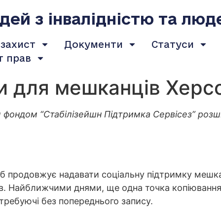
ей з інвалідністю та люд
 захист
Документи
Статуси
т прав
ги для мешканців Херс
 фондом “Стабілізейшн Підтримка Сервісез” розш
Хаб продовжує надавати соціальну підтримку мешк
. Найближчими днями, ще одна точка копіювання 
требуючі без попереднього запису.