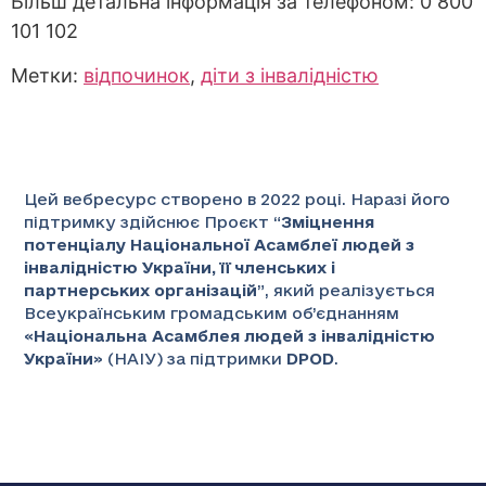
Більш детальна інформація за телефоном: 0 800
101 102
Метки:
відпочинок
,
діти з інвалідністю
Цей вебресурс створено в 2022 році. Наразі його
підтримку здійснює Проєкт “
Зміцнення
потенціалу Національної Асамблеї людей з
інвалідністю України, її членських і
партнерських організацій
”
, який реалізується
Всеукраїнським громадським об’єднанням
«
Національна Асамблея людей з інвалідністю
України
» (НАІУ) за підтримки
DPOD
.