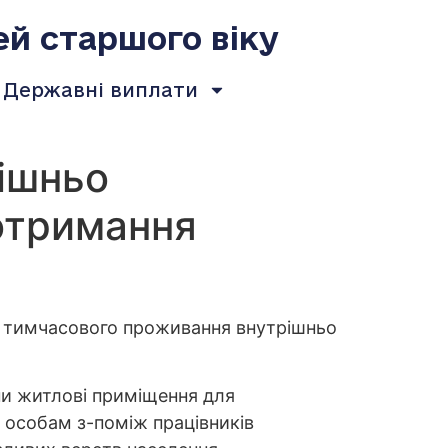
ей старшого віку
Державні виплати
рішньо
 отримання
ля тимчасового проживання внутрішньо
їни житлові приміщення для
 особам з-поміж працівників