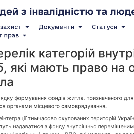
ей з інвалідністю та люд
 захист
Документи
Статуси
т прав
релік категорій внут
, які мають право на
ла
орядку формування фондів житла, призначеного д
ся органами місцевого самоврядування.
реінтеграції тимчасово окупованих територій Укра
дуть надаватися з фонду внутрішньо переміщеним