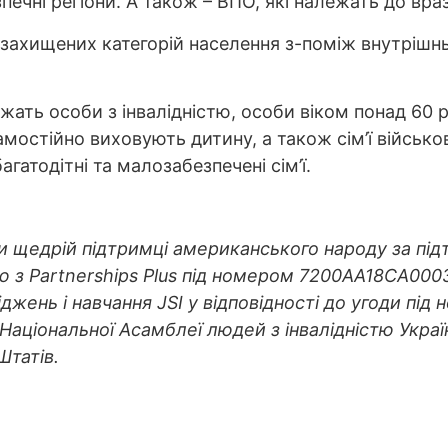
печні регіони. А також – ВПО, які належать до вр
езахищених категорій населення з-поміж внутрішнь
жать особи з інвалідністю, особи віком понад 60 р
самостійно виховують дитину, а також сім’ї військ
гатодітні та малозабезпечені сім’ї.
и щедрій підтримці американського народу за пі
ю з Partnerships Plus під номером 7200AA18CA0003
іджень і навчання JSI у відповідності до угоди п
 Національної Асамблеї людей з інвалідністю Украї
Штатів.