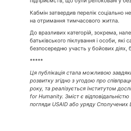
підприємств, що були релоковані у без
Кабмін затвердив перелік соціально н
на отримання тимчасового житла.
До вразливих категорій, зокрема, нале
батьківського піклування і особи, які 
безпосередню участь у бойових діях, ба
*****
Ця публікація стала можливою завдяк
розвитку згідно з угодою про співпрац
року, та реалізується Інститутом досл
for Humanity. Зміст є відповідальністю
погляди USAID або уряду Сполучених 