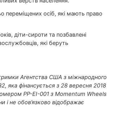
азливих верств населення.
о переміщених осіб, які мають право
оків, діти-сироти та позбавлені
овослужбовців, які беруть
дтримки Агентства США з міжнародного
2, яка фінансується з 28 вересня 2018
ід номером PP-EI-001 з Momentum Wheels
ни і не обов’язково відображає