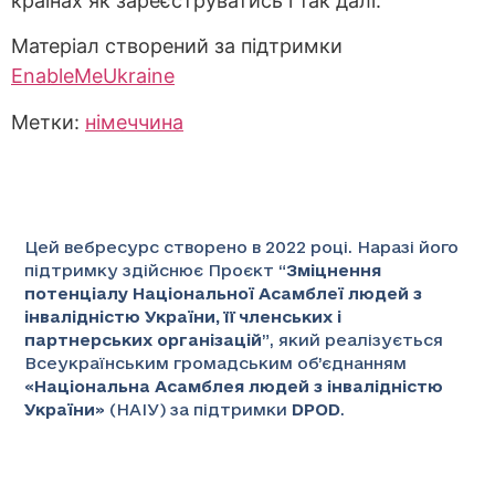
країнах як зареєструватись і так далі.
Матеріал створений за підтримки
EnableMe
Ukraine
Метки:
німеччина
Цей вебресурс створено в 2022 році. Наразі його
підтримку здійснює Проєкт “
Зміцнення
потенціалу Національної Асамблеї людей з
інвалідністю України, її членських і
партнерських організацій
”
, який реалізується
Всеукраїнським громадським об’єднанням
«
Національна Асамблея людей з інвалідністю
України
» (НАІУ) за підтримки
DPOD
.