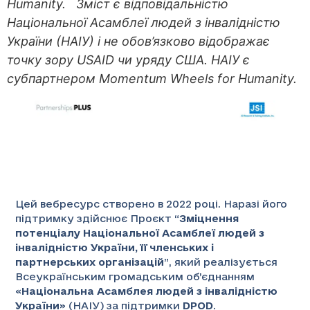
Humanity. Зміст є відповідальністю
Національної Асамблеї людей з інвалідністю
України (НАІУ) і не обов’язково відображає
точку зору USAID чи уряду США. НАІУ є
субпартнером Momentum Wheels for Humanity.
Цей вебресурс створено в 2022 році. Наразі його
підтримку здійснює Проєкт “
Зміцнення
потенціалу Національної Асамблеї людей з
інвалідністю України, її членських і
партнерських організацій
”
, який реалізується
Всеукраїнським громадським об’єднанням
«
Національна Асамблея людей з інвалідністю
України
» (НАІУ) за підтримки
DPOD
.