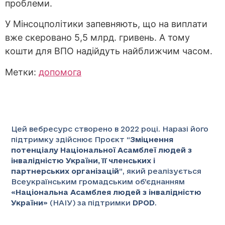
проблеми.
У Мінсоцполітики запевняють, що на виплати
вже скеровано 5,5 млрд. гривень. А тому
кошти для ВПО надійдуть найближчим часом.
Метки:
допомога
Цей вебресурс створено в 2022 році. Наразі його
підтримку здійснює Проєкт “
Зміцнення
потенціалу Національної Асамблеї людей з
інвалідністю України, її членських і
партнерських організацій
”
, який реалізується
Всеукраїнським громадським об’єднанням
«
Національна Асамблея людей з інвалідністю
України
» (НАІУ) за підтримки
DPOD
.