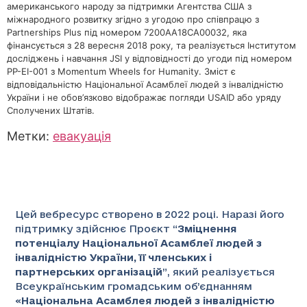
американського народу за підтримки Агентства США з
міжнародного розвитку згідно з угодою про співпрацю з
Partnerships Plus під номером 7200AA18CA00032, яка
фінансується з 28 вересня 2018 року, та реалізується Інститутом
досліджень і навчання JSI у відповідності до угоди під номером
PP-EI-001 з Momentum Wheels for Humanity. Зміст є
відповідальністю Національної Асамблеї людей з інвалідністю
України і не обов’язково відображає погляди USAID або уряду
Сполучених Штатів.
Метки:
евакуація
Цей вебресурс створено в 2022 році. Наразі його
підтримку здійснює Проєкт “
Зміцнення
потенціалу Національної Асамблеї людей з
інвалідністю України, її членських і
партнерських організацій
”
, який реалізується
Всеукраїнським громадським об’єднанням
«
Національна Асамблея людей з інвалідністю