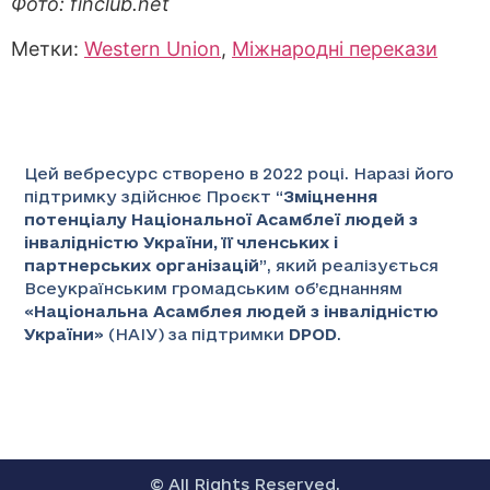
Фото: finclub.net
Метки:
Western Union
,
Міжнародні перекази
Цей вебресурс створено в 2022 році. Наразі його
підтримку здійснює Проєкт “
Зміцнення
потенціалу Національної Асамблеї людей з
інвалідністю України, її членських і
партнерських організацій
”
, який реалізується
Всеукраїнським громадським об’єднанням
«
Національна Асамблея людей з інвалідністю
України
» (НАІУ) за підтримки
DPOD
.
© All Rights Reserved.