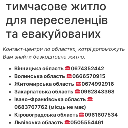
тимчасове житло
для переселенців
та евакуйованих
Контакт-центри по областях, котрі допоможуть
Вам знайти безкоштовне житло.
Вінницька область
0674352442
Волинська область
0666570915
Житомирська область
0674992916
Закарпатська область
0962843368
Івано-Франківська область
0683767762 (місць не має)
Кіровоградська область
0961607534
Львівська область
0505554461