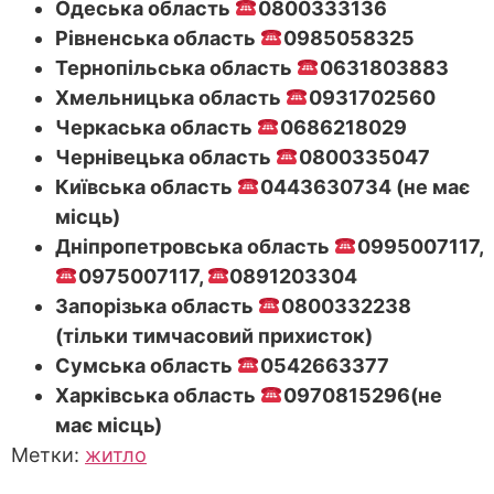
Одеська область
0800333136
Рівненська область
0985058325
Тернопільська область
0631803883
Хмельницька область
0931702560
Черкаська область
0686218029
Чернівецька область
0800335047
Київська область
0443630734 (не має
місць)
Дніпропетровська область
0995007117,
0975007117,
0891203304
Запорізька область
0800332238
(тільки тимчасовий прихисток)
Сумська область
0542663377
Харківська область
0970815296(не
має місць)
Метки:
житло