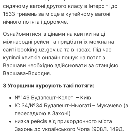
сидячому вагоні другого класу в Інтерсіті до
1533 гривень за місце в купейному вагоні
нічного потяга і дорожче.
Ознайомитися із цінами на квитки на ці
міжнародні рейси та придбати їх можна на
сайті booking.uz.gov.ua та в касах. Під час
купівлі квитків онлайн пошук на потяг з
Варшави необхідно здійснювати за станцією
Варшава-Всходня.
З Угорщини курсують такі потяги:
№149 Будапешт-Келеті – Київ
IC 34/№34 Будапешт-Ньюгаті – Мукачево (з
пересадкою в Захоні)
низка рейсів від прикордонного міста
Захонь до українського Чопа (908Л, 149Д,