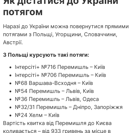
Як дістатися до України
потягом
Наразі до України можна повернутися прямими
потягами з Польщі, Угорщини, Словаччини,
Австрії.
З Польщі курсують такі потяги:
Інтерсіті+ №716 Перемишль – Київ
Інтерсіті+ №706 Перемишль – Київ
№68 Варшава-Всходня – Київ
№54 Перемишль – Львів, Київ
№36 Перемишль – Львів, Одеса
№32/31 Перемишль – Дніпро, Запоріжжя
№24 Хелм – Київ
Вартість квитка від Перемишля до Києва
коливається – від 933 гривень за місце в