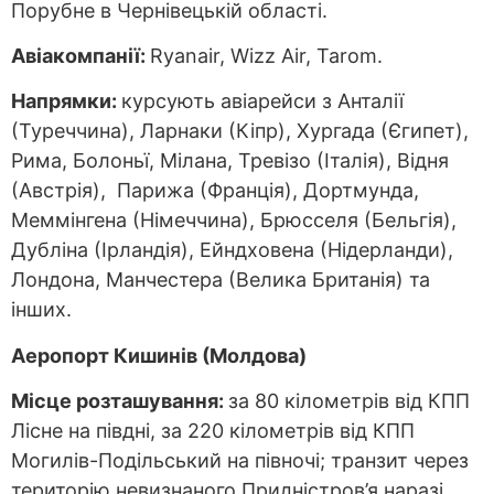
Порубне в Чернівецькій області.
Авіакомпанії:
Ryanair, Wizz Air, Tarom.
Напрямки:
курсують авіарейси з Анталії
(Туреччина), Ларнаки (Кіпр), Хургада (Єгипет),
Рима, Болоньї, Мілана, Тревізо (Італія), Відня
(Австрія), Парижа (Франція), Дортмунда,
Меммінгена (Німеччина), Брюсселя (Бельгія),
Дубліна (Ірландія), Ейндховена (Нідерланди),
Лондона, Манчестера (Велика Британія) та
інших.
Аеропорт Кишинів (Молдова)
Місце розташування:
за 80 кілометрів від КПП
Лісне на півдні, за 220 кілометрів від КПП
Могилів-Подільський на півночі; транзит через
територію невизнаного Придністров’я наразі