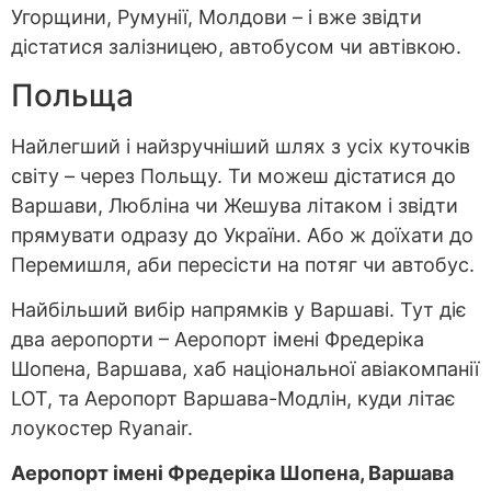
Угорщини, Румунії, Молдови – і вже звідти
дістатися залізницею, автобусом чи автівкою.
Польща
Найлегший і найзручніший шлях з усіх куточків
світу – через Польщу. Ти можеш дістатися до
Варшави, Любліна чи Жешува літаком і звідти
прямувати одразу до України. Або ж доїхати до
Перемишля, аби пересісти на потяг чи автобус.
Найбільший вибір напрямків у Варшаві. Тут діє
два аеропорти – Аеропорт імені Фредеріка
Шопена, Варшава, хаб національної авіакомпанії
LOT, та Аеропорт Варшава-Модлін, куди літає
лоукостер Ryanair.
Аеропорт імені Фредеріка Шопена, Варшава