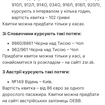
910Л, 912Л, 914О, 034О, 916Л, 918Л, 920Л),
курсують з інтервалом у кілька годин,
вартість квитка – 102 гривні
Квитки можна придбати тільки у касах.
Зі Словаччини курсують такі потяги:
8860/8861 Чієрна над Тисою – Чоп
962/961 Чієрна над Тисою – Чоп
Придбати квиток можна тільки у касі, а
ознайомитися із розкладом – на сайті zsr.sk.
З Австрії курсують такі потяги:
№149 Відень – Київ.
Вартість квитка – від 86 євро за одного
дорослого пасажира. Квитки можна придбати
на сайті австрійських залізниць OEBB.