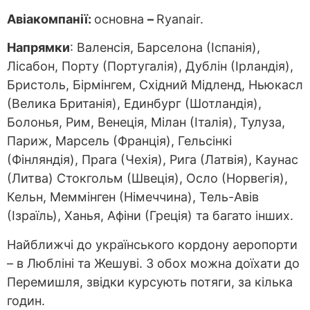
Авіакомпанії:
основна
–
Ryanair.
Напрямки
: Валенсія, Барселона (Іспанія),
Лісабон, Порту (Португалія), Дублін (Ірландія),
Бристоль, Бірмінгем, Східний Мідленд, Ньюкасл
(Велика Британія), Единбург (Шотландія),
Болонья, Рим, Венеція, Мілан (Італія), Тулуза,
Париж, Марсель (Франція), Гельсінкі
(Фінляндія), Прага (Чехія), Рига (Латвія), Каунас
(Литва) Стокгольм (Швеція), Осло (Норвегія),
Кельн, Меммінген (Німеччина), Тель-Авів
(Ізраїль), Ханья, Афіни (Греція) та багато інших.
Найближчі до українського кордону аеропорти
– в Любліні та Жешуві. З обох можна доїхати до
Перемишля, звідки курсують потяги, за кілька
годин.