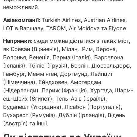
неможливий.
Авіакомпанії:
Turkish Airlines, Austrian Airlines,
LOT в Варшаву, TAROM, Air Moldova та Flyone.
Напрямки:
сюди можна дістатися з таких міст,
як Єреван (Вірменія), Мілан, Рим, Верона,
Болонья, Венеція, Парма (Італія), Барселона
(Іспанія), Тбілісі (Грузія), Берлін, Дюссельдорф,
Гамбург, Меммінген, Дортмунд, Лейпциг
(Німеччина), Ейндховен, Амстердам
(Нідерланди). Париж (Франція), Хургада, Шарм-
еш-Шейх (Єгипет), Тель-Авів (Ізраїль),
Будапешт (Угорщина), Лісабон (Португалія),
Бухарест (Румунія), Дублін (Ірландія), Відень
(Австрія) та інші.