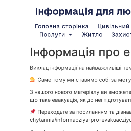
содержимому
Інформація для люд
Головна сторінка
Цивільний
Послуги
Житло
Захис
Інформація про е
Виклад інформації на найважливіші т
Саме тому ми ставимо собі за мету 
З нашого нового матеріалу ви зможете
що таке евакуація, як до неї підготуват
Переходьте за посиланням та дізнава
chytannia/informacziya-pro-evakuacziyu