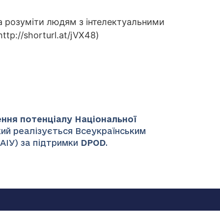
та розуміти людям з інтелектуальними
p://shorturl.at/jVX48)
ення потенціалу Національної
який реалізується Всеукраїнським
НАІУ) за підтримки
DPOD
.