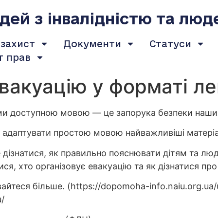
ей з інвалідністю та люд
 захист
Документи
Статуси
т прав
вакуацію у форматі ле
еми доступною мовою — це запорука безпеки наши
адаптувати простою мовою найважливіші матеріал
 дізнатися, як правильно пояснювати дітям та л
ися, хто організовує евакуацію та як дізнатися про
йтеся більше. (https://dopomoha-info.naiu.org.ua/
/