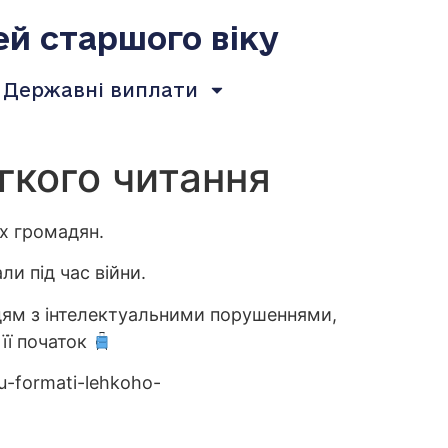
ей старшого віку
Державні виплати
гкого читання
х громадян.
и під час війни.
юдям з інтелектуальними порушеннями,
 її початок
u-formati-lehkoho-