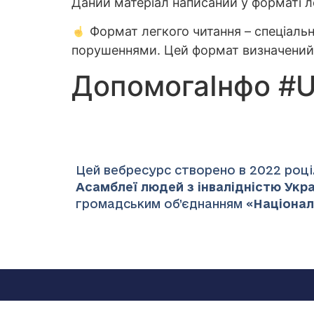
Даний матеріал написаний у форматі л
Формат легкого читання – спеціальн
порушеннями. Цей формат визначений є
ДопомогаІнфо #
Цей вебресурс створено в 2022 році.
Асамблеї людей з інвалідністю Украї
громадським об’єднанням «
Націонал