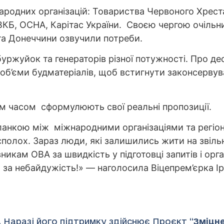
народних організацій: Товариства Червоного Хрес
ВКБ, OCHA, Карітас України. Своєю чергою очільн
а Донеччини озвучили потреби.
уржуйок та генераторів різної потужності. Про деся
об’єми будматеріалів, щоб встигнути законсервува
им часом сформулюють свої реальні пропозиції.
 ланкою між міжнародними організаціями та регі
 сполох. Зараз люди, які залишились жити на звіл
никам ОВА за швидкість у підготовці запитів і орга
а небайдужість!» — наголосила Віцепрем’єрка І
 Наразі його підтримку здійснює Проєкт “
Зміцн