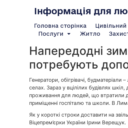
содержимому
Інформація для люд
Головна сторінка
Цивільний
Послуги
Житло
Захис
Напередодні зими
потребують допо
Генератори, обігрівачі, будматеріали 
селах. Зараз у вцілілих будівлях шкіл
проживання для людей, що втратили до
приміщенні госпіталю та школи. В Лим
Як у короткі строки доставити на звіл
Віцепрем’єрки України Ірини Верещук.