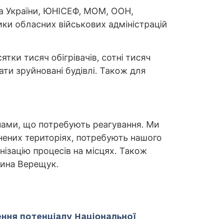
та України, ЮНІСЕФ, МОМ, ООН,
ики обласних військових адміністрацій
тки тисяч обігрівачів, сотні тисяч
ти зруйновані будівлі. Також для
онами, що потребують реагування. Ми
ьнених територіях, потребують нашого
нізацію процесів на місцях. Також
рина Верещук.
ення потенціалу Національної