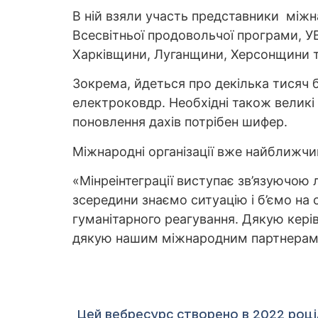
В ній взяли участь представники між
Всесвітньої продовольчої програми, У
Харківщини, Луганщини, Херсонщини т
Зокрема, йдеться про декілька тисяч б
електроковдр. Необхідні також великі 
поновлення дахів потрібен шифер.
Міжнародні організації вже найближч
«Мінреінтеграції виступає зв’язуючою
зсередини знаємо ситуацію і б’ємо на
гуманітарного реагування. Дякую керів
дякую нашим міжнародним партнерам з
Цей вебресурс створено в 2022 році.