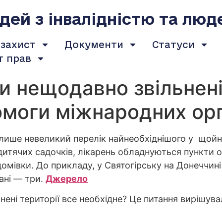
ей з інвалідністю та люд
 захист
Документи
Статуси
т прав
 нещодавно звільнені
моги міжнародних орг
– лише невеликий перелік найнеобхіднішого у щойно
, дитячих садочків, лікарень обладнуються пункти о
мівки. До прикладу, у Святогірську на Донеччині
ані — три.
Джерело
ьнені території все необхідне? Це питання вирішув