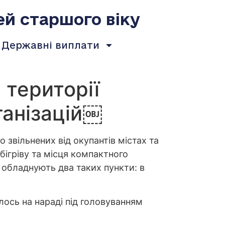
ей старшого віку
Державні виплати
 території
анізацій￼
 звільнених від окупантів містах та
бігріву та місця компактного
 обладнують два таких пункти: в
алось на нараді під головуванням