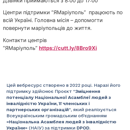
Дзвінки приймаються з 8:00 до 17:00
Центри підтримки “ЯМаріуполь” працюють по
всій Україні. Головна місія – допомогти
повернути маріупольців до життя.
Контакти центрів
“ЯМаріуполь”
https://cutt.ly/8Bro9Xi
Цей вебресурс створено в 2022 році. Наразі його
підтримку здійснює Проєкт “
Зміцнення
потенціалу Національної Асамблеї людей з
інвалідністю України, її членських і
партнерських організацій
”
, який реалізується
Всеукраїнським громадським об’єднанням
«
Національна Асамблея людей з інвалідністю
України
» (НАІУ) за підтримки
DPOD
.