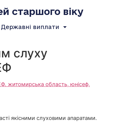
ей старшого віку
Державні виплати
ям слуху
ЕФ
асті якісними слуховими апаратами.