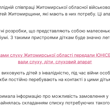
 плідній співпраці Житомирської обласної військов
ітей Житомирщини, які мають в них потребу. Ці ап
вітні розробки, що представляють собою малесень
іумі. З такими пристроями діткам буде значно лег
иховують дітей з інвалідністю, під час війни особ
ужби постійно перебувають на контакті з цими діть
отримала інформацію про можливість замовлення 
у зайнялась складанням списку потребуючих таког