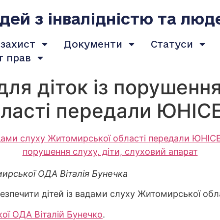
ей з інвалідністю та люд
 захист
Документи
Статуси
т прав
для діток із порушенн
бласті передали ЮНІС
мирської ОДА Віталія Бунечка
езпечити дітей із вадами слуху Житомирської обл
ої ОДА Віталій Бунечко
.