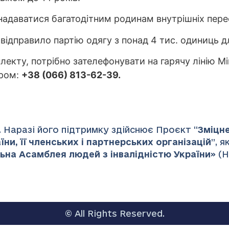
адаватися багатодітним родинам внутрішніх пере
відправило партію одягу з понад 4 тис. одиниць д
кту, потрібно зателефонувати на гарячу лінію Мін
ером:
+38 (066) 813-62-39.
 Наразі його підтримку здійснює Проєкт “
Зміцн
ни, її членських і партнерських організацій
”
, 
ьна Асамблея людей з інвалідністю України
» (
© All Rights Reserved.