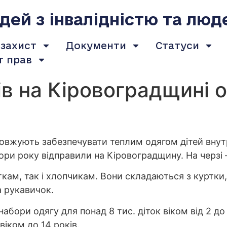
ей з інвалідністю та люд
 захист
Документи
Статуси
т прав
ів на Кіровоградщині
довжують забезпечувати теплим одягом дітей внут
ори року відправили на Кіровоградщину. На черзі –
ткам, так і хлопчикам. Вони складаються з куртки,
а рукавичок.
абори одягу для понад 8 тис. діток віком від 2 д
віком до 14 років.