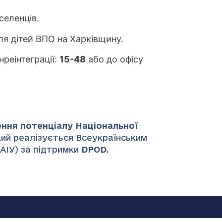
селенців.
ля дітей ВПО на Харківщину.
реінтеграції:
15-48
або до офісу
ення потенціалу Національної
який реалізується Всеукраїнським
НАІУ) за підтримки
DPOD
.