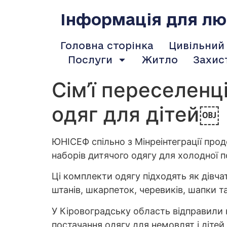
содержимому
Інформація для люд
Головна сторінка
Цивільний
Послуги
Житло
Захис
Сім’ї переселенц
одяг для дітей￼
ЮНІСЕФ спільно з Мінреінтеграції про
наборів дитячого одягу для холодної п
Ці комплекти одягу підходять як дівча
штанів, шкарпеток, черевиків, шапки т
У Кіровоградську область відправили н
постачання одягу для немовлят і дітей 