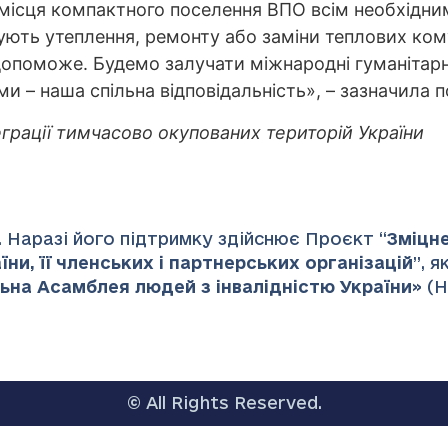
и місця компактного поселення ВПО всім необхід
ють утеплення, ремонту або заміни теплових кому
опоможе. Будемо залучати міжнародні гуманітарні
и – наша спільна відповідальність», – зазначила 
еграції тимчасово окупованих територій України
 Наразі його підтримку здійснює Проєкт “
Зміцн
ни, її членських і партнерських організацій
”
, 
ьна Асамблея людей з інвалідністю України
» (
© All Rights Reserved.