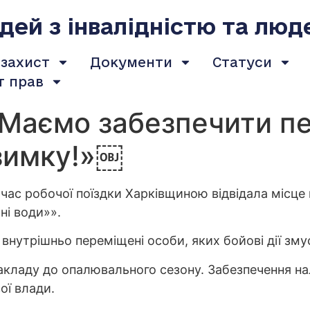
ей з інвалідністю та люд
 захист
Документи
Статуси
т прав
«Маємо забезпечити 
зимку!»￼
д час робочої поїздки Харківщиною відвідала міс
ні води»».
внутрішньо переміщені особи, яких бойові дії зму
 закладу до опалювального сезону. Забезпечення 
ої влади.