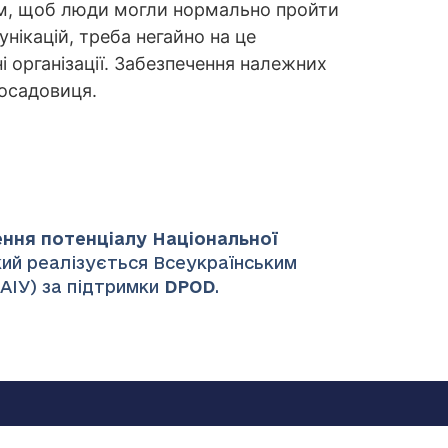
ним, щоб люди могли нормально пройти
нікацій, треба негайно на це
 організації. Забезпечення належних
посадовиця.
ення потенціалу Національної
який реалізується Всеукраїнським
НАІУ) за підтримки
DPOD
.