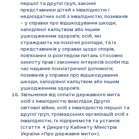
першої та другої груп, законні
представники дітей з інвалідністю і
недієздатних осіб з інвалідністю; позивачів
– у справах про відшкодування шкоди,
заподіяної каліцтвом або іншим
ушкодженням здоров’я; осіб, які
страждають на психічні розлади, та їх
представників у справах щодо спорів,
пов’язаних із розглядом питань стосовно
захисту прав і законних інтересів особи під
час надання психіатричної допомоги;
позивачів у справах про відшкодування
шкоди, заподіяної каліцтвом або іншим
ушкодженням здоров’я.
Звільнення від сплати державного мита
осіб з інвалідністю внаслідок Другої
світової війни, осіб з інвалідністю першої та
другої груп, громадських організацій осіб з
інвалідністю, їх підприємств та установ
(стаття 4 Декрету Кабінету Міністрів
України «Про державне мито»).