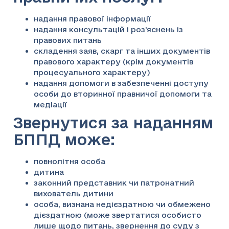
надання правової інформації
надання консультацій і роз’яснень із
правових питань
складення заяв, скарг та інших документів
правового характеру (крім документів
процесуального характеру)
надання допомоги в забезпеченні доступу
особи до вторинної правничої допомоги та
медіації
Звернутися за наданням
БППД може:
повнолітня особа
дитина
законний представник чи патронатний
вихователь дитини
особа, визнана недієздатною чи обмежено
дієздатною (може звертатися особисто
лише щодо питань, звернення до суду з