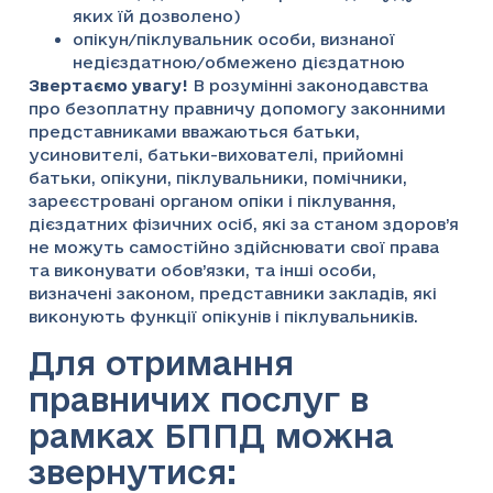
яких їй дозволено)
опікун/піклувальник особи, визнаної
недієздатною/обмежено дієздатною
Звертаємо увагу!
В розумінні законодавства
про безоплатну правничу допомогу законними
представниками вважаються батьки,
усиновителі, батьки-вихователі, прийомні
батьки, опікуни, піклувальники, помічники,
зареєстровані органом опіки і піклування,
дієздатних фізичних осіб, які за станом здоров’я
не можуть самостійно здійснювати свої права
та виконувати обов’язки, та інші особи,
визначені законом, представники закладів, які
виконують функції опікунів і піклувальників.
Для отримання
правничих послуг в
рамках БППД можна
звернутися: