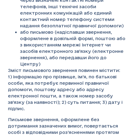
через визначені контактні номери
телефонів, інші технічні засоби
електронних комунікацій або єдиний
контактний номер телефону системи
надання безоплатної правничої допомоги)
або письмово (надіславши звернення,
оформлене в довільній формі, поштою або
з використанням мережі Інтернет чи
засобів електронного зв’язку (електронне
звернення), або передавши його до
Центру)
Зміст письмового звернення повинен містити:
1) інформацію про
прізвище, ім’я, по батькові
особи, яка потребує первинної правничої
допомоги, поштову адресу або адресу
електронної пошти, а також номер засобу
зв’язку (за наявності)
; 2) суть питання
; 3) дату і
підпис.
Письмове звернення, оформлене без
дотримання зазначених вимог, повертається
особі з відповідними роз’ясненнями протягом