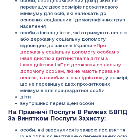
особи, середньомісячний дохід яких не
перевищує двох розмірів прожиткового
мінімуму для осіб, які належать до
основних соціальних і демографічних груп
населення
особи з інвалідністю, які отримують пенсію
або державну соціальну допомогу
відповідно до законів України
«Про
державну соціальну допомогу особам з
інвалідністю з дитинства та дітям з
інвалідністю»
і «
Про державну соціальну
допомогу особам, які не мають права на
пенсію, та особам з інвалідністю»
, у розмірі,
що не перевищує двох прожиткових
мінімумів для працездатної особи
діти
внутрішньо переміщені особи
На Правничі Послуги В Рамках БВПД
За Винятком Послуги Захисту:
особи, які звернулися із заявою про взяття
їх на облік як внутрішньо переміщених осіб