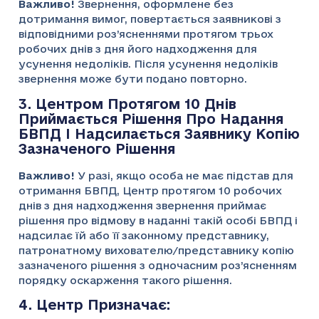
Важливо!
Звернення, оформлене без
дотримання вимог, повертається заявникові з
відповідними роз’ясненнями протягом трьох
робочих днів з дня його надходження для
усунення недоліків. Після усунення недоліків
звернення може бути подано повторно.
3. Центром Протягом 10 Днів
Приймається Рішення Про Надання
БВПД І Надсилається Заявнику Копію
Зазначеного Рішення
Важливо!
У разі, якщо особа не має підстав для
отримання БВПД, Центр протягом 10 робочих
днів з дня надходження звернення приймає
рішення про відмову в наданні такій особі БВПД і
надсилає їй або її законному представнику,
патронатному вихователю/представнику копію
зазначеного рішення з одночасним роз’ясненням
порядку оскарження такого рішення.
4. Центр Призначає: