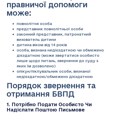
правничої допомоги
може:
повнолітня особа
представник повнолітньої особи
законний представник, патронатний
вихователь дитини
дитина віком від 14 років
особа, визнана недієздатною чи обмежено
дієздатною (може звертатися особисто
лише щодо питань, звернення до суду з
яких їм дозволено)
опікун/піклувальник особи, визнаної
недієздатною/обмежено дієздатною
Порядок звернення та
отримання БВПД
1. Потрібно Подати Особисто Чи
Надіслати Поштою Письмове