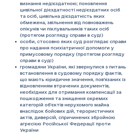
визнання недієздатною; поновлення
цивільної дієздатності недієздатних осіб
та осіб, цивільна дієздатність яких
обмежена, звільнення від повноважень
опікунів чи піклувальників таких осіб
(протягом розгляду справи в суді)
особи, стосовно яких суд розглядає справи
про надання психіатричної допомоги у
примусовому порядку (протягом розгляду
справи в суді)
громадяни України, які звернулися з питань
встановлення в судовому порядку фактів,
що мають юридичне значення, пов’язаних із
відновленням втрачених документів,
необхідних для отримання компенсації за
пошкодження та знищення окремих
категорій об’єктів нерухомого майна
внаслідок бойових дій, терористичних
актів, диверсій, спричинених збройною
агресією Російської Федерації проти
України