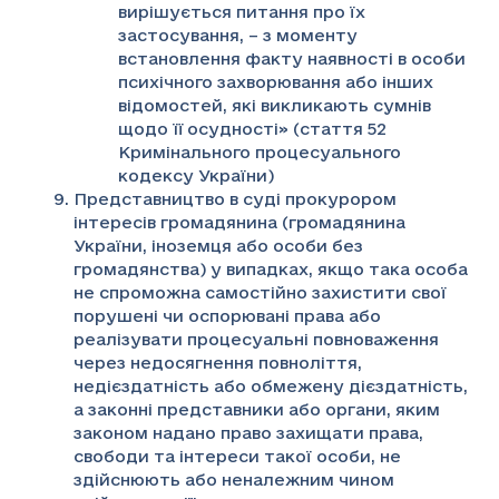
вирішується питання про їх
застосування, – з моменту
встановлення факту наявності в особи
психічного захворювання або інших
відомостей, які викликають сумнів
щодо її осудності» (стаття 52
Кримінального процесуального
кодексу України)
Представництво в суді прокурором
інтересів громадянина (громадянина
України, іноземця або особи без
громадянства) у випадках, якщо така особа
не спроможна самостійно захистити свої
порушені чи оспорювані права або
реалізувати процесуальні повноваження
через недосягнення повноліття,
недієздатність або обмежену дієздатність,
а законні представники або органи, яким
законом надано право захищати права,
свободи та інтереси такої особи, не
здійснюють або неналежним чином