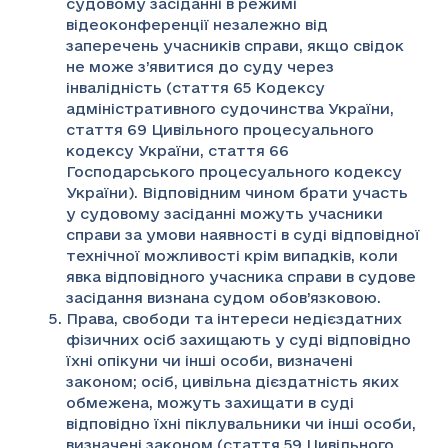
судовому засіданні в режимі
відеоконференції незалежно від
заперечень учасників справи, якщо свідок
не може з’явитися до суду через
інвалідність (стаття 65 Кодексу
адміністративного судочинства України,
стаття 69 Цивільного процесуального
кодексу України, стаття 66
Господарського процесуального кодексу
України). Відповідним чином брати участь
у судовому засіданні можуть учасники
справи за умови наявності в суді відповідної
технічної можливості крім випадків, коли
явка відповідного учасника справи в судове
засідання визнана судом обов’язковою.
Права, свободи та інтереси недієздатних
фізичних осіб захищають у суді відповідно
їхні опікуни чи інші особи, визначені
законом; осіб, цивільна дієздатність яких
обмежена, можуть захищати в суді
відповідно їхні піклувальники чи інші особи,
визначені законом (стаття 59 Цивільного