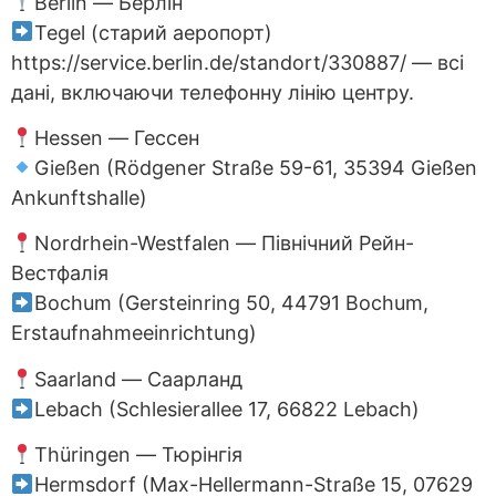
Berlin — Берлін
Tegel (старий аеропорт)
https://service.berlin.de/standort/330887/ — всі
дані, включаючи телефонну лінію центру.
Hessen — Гессен
Gießen (Rödgener Straße 59-61, 35394 Gießen
Ankunftshalle)
Nordrhein-Westfalen — Північний Рейн-
Вестфалія
Bochum (Gersteinring 50, 44791 Bochum,
Erstaufnahmeeinrichtung)
Saarland — Саарланд
Lebach (Schlesierallee 17, 66822 Lebach)
Thüringen — Тюрінгія
Hermsdorf (Max-Hellermann-Straße 15, 07629