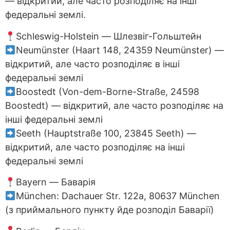
— відкритий, але часто розподіляє на інші
федеральні землі.
Schleswig-Holstein — Шлезвіг-Гольштейн
Neumünster (Haart 148, 24359 Neumünster) —
відкритий, але часто розподіляє в інші
федеральні землі
Boostedt (Von-dem-Borne-Straße, 24598
Boostedt) — відкритий, але часто розподіляє на
інші федеральні землі
Seeth (Hauptstraße 100, 23845 Seeth) —
відкритий, але часто розподіляє на інші
федеральні землі
Bayern — Баварія
München: Dachauer Str. 122a, 80637 München
(з приймального пункту йде розподіл Баварії)