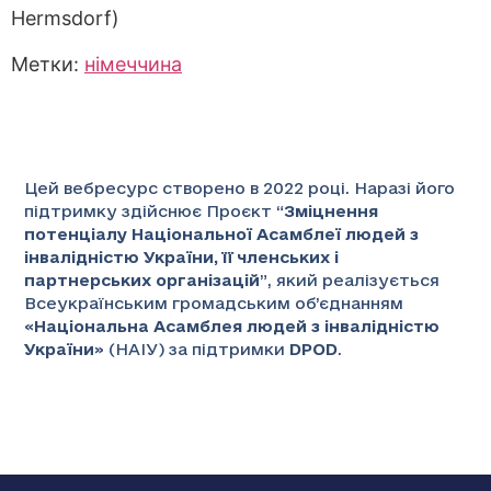
Hermsdorf)
Метки:
німеччина
Цей вебресурс створено в 2022 році. Наразі його
підтримку здійснює Проєкт “
Зміцнення
потенціалу Національної Асамблеї людей з
інвалідністю України, її членських і
партнерських організацій
”
, який реалізується
Всеукраїнським громадським об’єднанням
«
Національна Асамблея людей з інвалідністю
України
» (НАІУ) за підтримки
DPOD
.