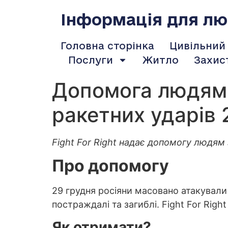
содержимому
Інформація для люд
Головна сторінка
Цивільний
Послуги
Житло
Захис
Допомога людям з
ракетних ударів 2
Fight For Right надає допомогу людям з
Про допомогу
29 грудня росіяни масовано атакували У
постраждалі та загиблі. Fight For Righ
Як отримати?