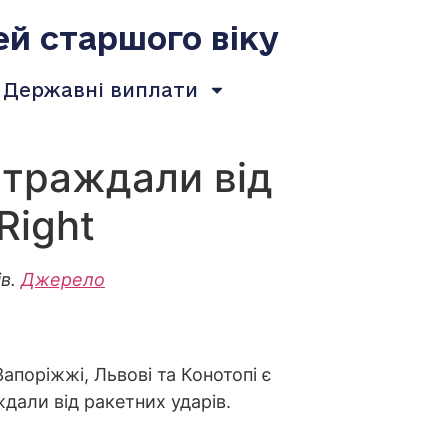
ей старшого віку
Державні виплати
страждали від
Right
в.
Джерело
Запоріжжі, Львові та Конотопі є
ждали від ракетних ударів.