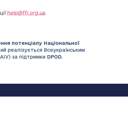
ції
help@ffr.org.ua
.
ення потенціалу Національної
який реалізується Всеукраїнським
НАІУ) за підтримки
DPOD
.