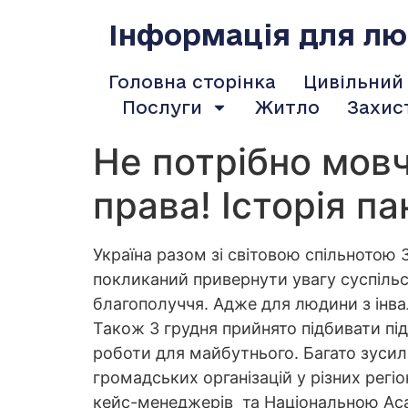
содержимому
Інформація для люд
Головна сторінка
Цивільний
Послуги
Житло
Захис
Не потрібно мовч
права! Історія пан
Україна разом зі світовою спільнотою 3
покликаний привернути увагу суспільст
благополуччя. Адже для людини з інва
Також 3 грудня прийнято підбивати пі
роботи для майбутнього. Багато зусил
громадських організацій у різних регі
кейс-менеджерів та Національною Аса