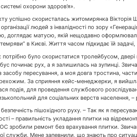
 системі охорони здоров’я».
у успішно скористалась житомирянка Вікторія Ш
організації людей з інвалідності по зору «Генераці
ю, доглядає матусю, якій нещодавно оформлювала
емряви” в Києві. Життя часом підкидає їй задачі, 
: потрібно було скористатися тролейбусом, двері 
бус починає рух, а я залишилась на зупинці. Звича
 засобу пересування, а моя довга тростина, части
ерехожим. За сприяння кейс-менеджерки, я вийшла
лася подія, для проведення службового розслідува
изькопольний для соціальних верств населення, – 
 безпечність пішохідного руху. – Так як я пересув
сті – правильність укладання плитки на відремон
ОС зробили ремонт без врахування плитки. Звича
ої служби. Мене запевнили, що знають про ситуаці