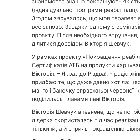
знайомства значно покращують якість 
(індивідуальної програми реабілітації)
Згодом з’ясувалось, що моя терапевт 
все заново. Завдяки одному з семінар
проєкту. Після необхідного втручання,
ділитися досвідом Вікторія Шевчук.
У рамках проєкту «Покращення реабілі
Сертифікатів АТБ на продукти харчуван
Вікторія. – Якраз до Різдва!, – радіє 
придбаю те, що дуже давно хотіла: чер
манго і баночку справжньої червоної і
поділилась планами пані Вікторія.
Вікторія Шевчук впевнена, що не потр
лідерка скористалась під час реалізац
тільки їй, а й сприяв покращенню рівн