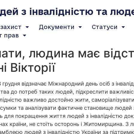
ей з інвалідністю та люд
 захист
Документи
Статуси
т прав
ати, людина має відс
і Вікторії
 грудня відзначає Міжнародний день осіб з інвалід
ва до потреб таких людей, підкреслити важливість
лідністю важливо достойно жити, саморіалізуватис
дсумки та аналізувати фактичне становище людей 
ь для покращення життя людей з інвалідністю док
онах країни, не стоїть осторонь і Житомирщина. З
мблеєю людей з інвалідністю України за підтримк