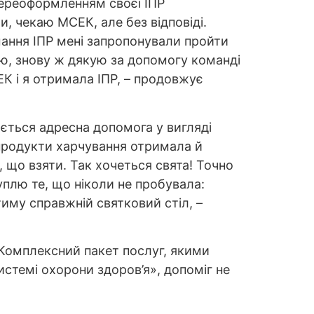
переоформленням своєї ІПР
и, чекаю МСЕК, але без відповіді.
мання ІПР мені запропонували пройти
ою, знову ж дякую за допомогу команді
ЕК і я отримала ІПР, – продовжує
ється адресна допомога у вигляді
а продукти харчування отримала й
ю, що взяти. Так хочеться свята! Точно
уплю те, що ніколи не пробувала:
тиму справжній святковий стіл, –
 Комплексний пакет послуг, якими
истемі охорони здоров’я», допоміг не