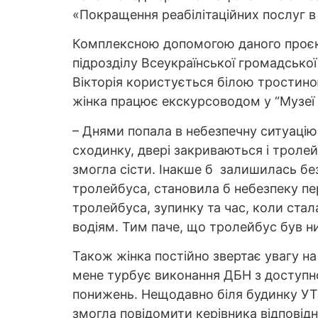
«Покращення реабілітаційних послуг в
Комплексною допомогою даного проєкт
підрозділу Всеукраїнської громадської 
Вікторія користується білою тростино
жінка працює екскурсоводом у “Музеї т
– Днями попала в небезпечну ситуацію
сходинку, двері закриваються і тролей
змогла сісти. Інакше б залишилась без
тролейбуса, становила б небезпеку п
тролейбуса, зупинку та час, коли ста
водіям. Тим паче, що тролейбус був н
Також жінка постійно звертає увагу на
мене турбує виконання ДБН з доступно
понижень. Нещодавно біля будинку УТ
змогла повідомити керівника відповідн