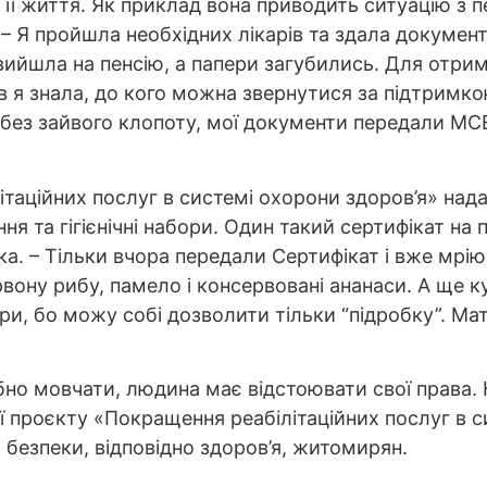
її життя. Як приклад вона приводить ситуацію з 
. – Я пройшла необхідних лікарів та здала документ
вийшла на пенсію, а папери загубились. Для отри
ів я знала, до кого можна звернутися за підтримк
 без зайвого клопоту, мої документи передали МС
таційних послуг в системі охорони здоров’я» нада
ня та гігієнічні набори. Один такий сертифікат н
жінка. – Тільки вчора передали Сертифікат і вже мрі
вону рибу, памело і консервовані ананаси. А ще к
кри, бо можу собі дозволити тільки “підробку”. Ма
ібно мовчати, людина має відстоювати свої права.
ії проєкту «Покращення реабілітаційних послуг в с
я безпеки, відповідно здоров’я, житомирян.