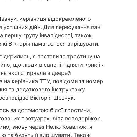
евчук, керівниця відокремленого
я успішних дій». Для пересування пані
 першу групу інвалідності, також
які Вікторія намагається вирішувати.
відкрились, я поставила тростину на
йно, що люди в салоні підняли крик і я
на якої стирчала з дверей
 на керівника ТТУ, повідомила номер
ння та додаткового інструктажу
розповідає Вікторія Шевчук.
аюсь за допомогою білої тростини,
тованих тротуарах, біля велодоріжок,
йно, знову через Нелю Ковалюк, я
ю та будуть її вирішувати. Також